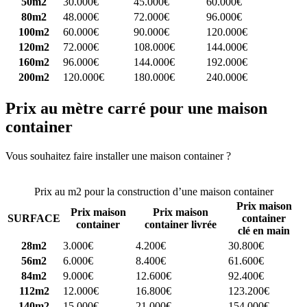
50m2
30.000€
45.000€
60.000€
80m2
48.000€
72.000€
96.000€
100m2
60.000€
90.000€
120.000€
120m2
72.000€
108.000€
144.000€
160m2
96.000€
144.000€
192.000€
200m2
120.000€
180.000€
240.000€
Prix au mètre carré pour une maison
container
Vous souhaitez faire installer une maison container ?
Comparez 4
constructeurs ici
Prix au m2 pour la construction d’une maison container
Prix maison
Prix maison
Prix maison
SURFACE
container
container
container livrée
clé en main
28m2
3.000€
4.200€
30.800€
56m2
6.000€
8.400€
61.600€
84m2
9.000€
12.600€
92.400€
112m2
12.000€
16.800€
123.200€
140m2
15.000€
21.000€
154.000€