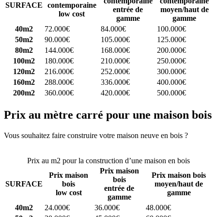
contemporaine
contemporaine
SURFACE
contemporaine
entrée de
moyen/haut de
low cost
gamme
gamme
40m2
72.000€
84.000€
100.000€
50m2
90.000€
105.000€
125.000€
80m2
144.000€
168.000€
200.000€
100m2
180.000€
210.000€
250.000€
120m2
216.000€
252.000€
300.000€
160m2
288.000€
336.000€
400.000€
200m2
360.000€
420.000€
500.000€
Prix au mètre carré pour une maison bois
Vous souhaitez faire construire votre maison neuve en bois ?
Comparez 4 constructeurs ici
Prix au m2 pour la construction d’une maison en bois
Prix maison
Prix maison
Prix maison bois
bois
SURFACE
bois
moyen/haut de
entrée de
low cost
gamme
gamme
40m2
24.000€
36.000€
48.000€