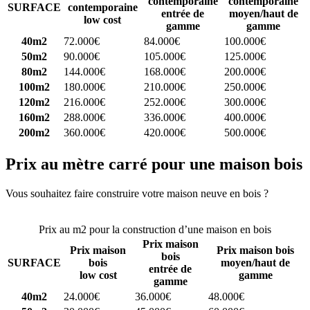
contemporaine
contemporaine
SURFACE
contemporaine
entrée de
moyen/haut de
low cost
gamme
gamme
40m2
72.000€
84.000€
100.000€
50m2
90.000€
105.000€
125.000€
80m2
144.000€
168.000€
200.000€
100m2
180.000€
210.000€
250.000€
120m2
216.000€
252.000€
300.000€
160m2
288.000€
336.000€
400.000€
200m2
360.000€
420.000€
500.000€
Prix au mètre carré pour une maison bois
Vous souhaitez faire construire votre maison neuve en bois ?
Comparez 4 constructeurs ici
Prix au m2 pour la construction d’une maison en bois
Prix maison
Prix maison
Prix maison bois
bois
SURFACE
bois
moyen/haut de
entrée de
low cost
gamme
gamme
40m2
24.000€
36.000€
48.000€