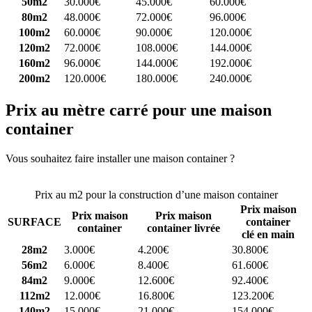
50m2
30.000€
45.000€
60.000€
80m2
48.000€
72.000€
96.000€
100m2
60.000€
90.000€
120.000€
120m2
72.000€
108.000€
144.000€
160m2
96.000€
144.000€
192.000€
200m2
120.000€
180.000€
240.000€
Prix au mètre carré pour une maison
container
Vous souhaitez faire installer une maison container ?
Comparez 4
constructeurs ici
Prix au m2 pour la construction d’une maison container
Prix maison
Prix maison
Prix maison
SURFACE
container
container
container livrée
clé en main
28m2
3.000€
4.200€
30.800€
56m2
6.000€
8.400€
61.600€
84m2
9.000€
12.600€
92.400€
112m2
12.000€
16.800€
123.200€
140m2
15.000€
21.000€
154.000€