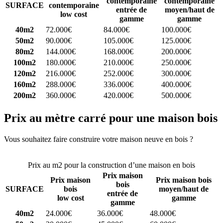
contemporaine
contemporaine
SURFACE
contemporaine
entrée de
moyen/haut de
low cost
gamme
gamme
40m2
72.000€
84.000€
100.000€
50m2
90.000€
105.000€
125.000€
80m2
144.000€
168.000€
200.000€
100m2
180.000€
210.000€
250.000€
120m2
216.000€
252.000€
300.000€
160m2
288.000€
336.000€
400.000€
200m2
360.000€
420.000€
500.000€
Prix au mètre carré pour une maison bois
Vous souhaitez faire construire votre maison neuve en bois ?
Comparez 4 constructeurs ici
Prix au m2 pour la construction d’une maison en bois
Prix maison
Prix maison
Prix maison bois
bois
SURFACE
bois
moyen/haut de
entrée de
low cost
gamme
gamme
40m2
24.000€
36.000€
48.000€