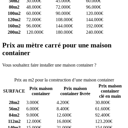
50m2
30.000€
45.000€
60.000€
80m2
48.000€
72.000€
96.000€
100m2
60.000€
90.000€
120.000€
120m2
72.000€
108.000€
144.000€
160m2
96.000€
144.000€
192.000€
200m2
120.000€
180.000€
240.000€
Prix au mètre carré pour une maison
container
Vous souhaitez faire installer une maison container ?
Comparez 4
constructeurs ici
Prix au m2 pour la construction d’une maison container
Prix maison
Prix maison
Prix maison
SURFACE
container
container
container livrée
clé en main
28m2
3.000€
4.200€
30.800€
56m2
6.000€
8.400€
61.600€
84m2
9.000€
12.600€
92.400€
112m2
12.000€
16.800€
123.200€
140m2
15.000€
21.000€
154.000€