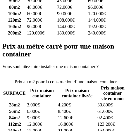
50m2
30.000€
45.000€
60.000€
80m2
48.000€
72.000€
96.000€
100m2
60.000€
90.000€
120.000€
120m2
72.000€
108.000€
144.000€
160m2
96.000€
144.000€
192.000€
200m2
120.000€
180.000€
240.000€
Prix au mètre carré pour une maison
container
Vous souhaitez faire installer une maison container ?
Comparez 4
constructeurs ici
Prix au m2 pour la construction d’une maison container
Prix maison
Prix maison
Prix maison
SURFACE
container
container
container livrée
clé en main
28m2
3.000€
4.200€
30.800€
56m2
6.000€
8.400€
61.600€
84m2
9.000€
12.600€
92.400€
112m2
12.000€
16.800€
123.200€
140m2
15.000€
21.000€
154.000€