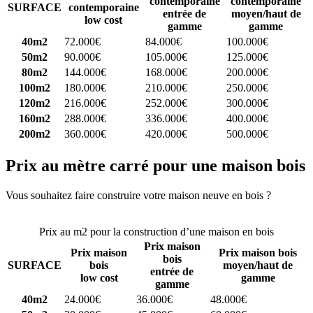
contemporaine
contemporaine
SURFACE
contemporaine
entrée de
moyen/haut de
low cost
gamme
gamme
40m2
72.000€
84.000€
100.000€
50m2
90.000€
105.000€
125.000€
80m2
144.000€
168.000€
200.000€
100m2
180.000€
210.000€
250.000€
120m2
216.000€
252.000€
300.000€
160m2
288.000€
336.000€
400.000€
200m2
360.000€
420.000€
500.000€
Prix au mètre carré pour une maison bois
Vous souhaitez faire construire votre maison neuve en bois ?
Comparez 4 constructeurs ici
Prix au m2 pour la construction d’une maison en bois
Prix maison
Prix maison
Prix maison bois
bois
SURFACE
bois
moyen/haut de
entrée de
low cost
gamme
gamme
40m2
24.000€
36.000€
48.000€