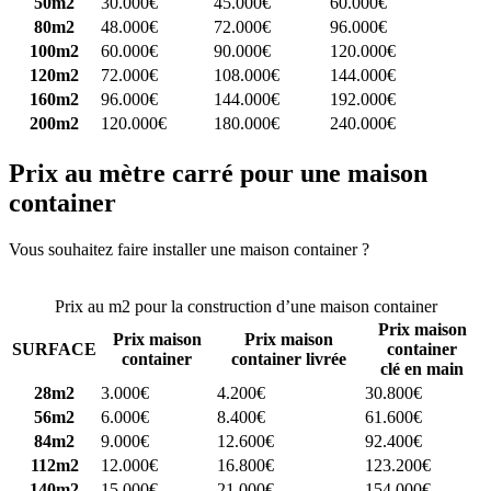
50m2
30.000€
45.000€
60.000€
80m2
48.000€
72.000€
96.000€
100m2
60.000€
90.000€
120.000€
120m2
72.000€
108.000€
144.000€
160m2
96.000€
144.000€
192.000€
200m2
120.000€
180.000€
240.000€
Prix au mètre carré pour une maison
container
Vous souhaitez faire installer une maison container ?
Comparez 4
constructeurs ici
Prix au m2 pour la construction d’une maison container
Prix maison
Prix maison
Prix maison
SURFACE
container
container
container livrée
clé en main
28m2
3.000€
4.200€
30.800€
56m2
6.000€
8.400€
61.600€
84m2
9.000€
12.600€
92.400€
112m2
12.000€
16.800€
123.200€
140m2
15.000€
21.000€
154.000€