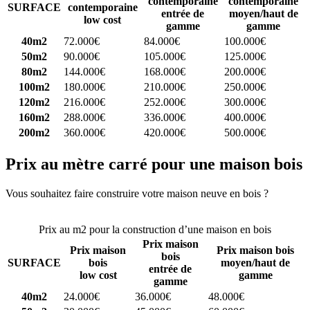
contemporaine
contemporaine
SURFACE
contemporaine
entrée de
moyen/haut de
low cost
gamme
gamme
40m2
72.000€
84.000€
100.000€
50m2
90.000€
105.000€
125.000€
80m2
144.000€
168.000€
200.000€
100m2
180.000€
210.000€
250.000€
120m2
216.000€
252.000€
300.000€
160m2
288.000€
336.000€
400.000€
200m2
360.000€
420.000€
500.000€
Prix au mètre carré pour une maison bois
Vous souhaitez faire construire votre maison neuve en bois ?
Comparez 4 constructeurs ici
Prix au m2 pour la construction d’une maison en bois
Prix maison
Prix maison
Prix maison bois
bois
SURFACE
bois
moyen/haut de
entrée de
low cost
gamme
gamme
40m2
24.000€
36.000€
48.000€