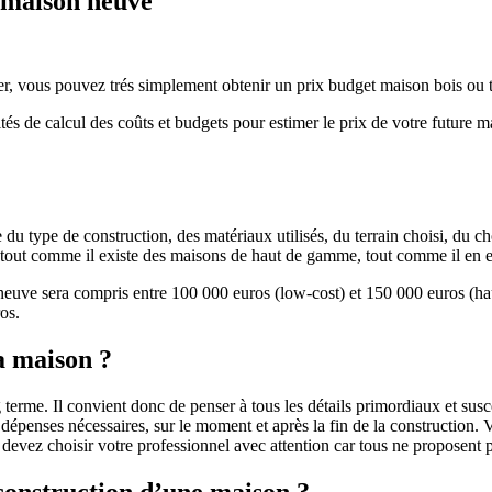
e maison neuve
r, vous pouvez trés simplement obtenir un prix budget maison bois ou tra
ités de calcul des coûts et budgets pour estimer le prix de votre future 
u type de construction, des matériaux utilisés, du terrain choisi, du c
 » tout comme il existe des maisons de haut de gamme, tout comme il en 
 neuve sera compris entre 100 000 euros (low-cost) et 150 000 euros (
os.
a maison ?
 terme. Il convient donc de penser à tous les détails primordiaux et susc
penses nécessaires, sur le moment et après la fin de la construction. Vo
s devez choisir votre professionnel avec attention car tous ne proposen
 construction d’une maison ?