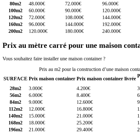
80m2
48.000€
72.000€
96.000€
100m2
60.000€
90.000€
120.000€
120m2
72.000€
108.000€
144.000€
160m2
96.000€
144.000€
192.000€
200m2
120.000€
180.000€
240.000€
Prix au mètre carré pour une maison cont
Vous souhaitez faire installer une maison container ?
Comparez 4 const
Prix au m2 pour la construction d’une maison cont
P
SURFACE
Prix maison container
Prix maison container livrée
28m2
3.000€
4.200€
3
56m2
6.000€
8.400€
6
84m2
9.000€
12.600€
9
112m2
12.000€
16.800€
1
140m2
15.000€
21.000€
1
168m2
18.000€
25.200€
1
196m2
21.000€
29.400€
2