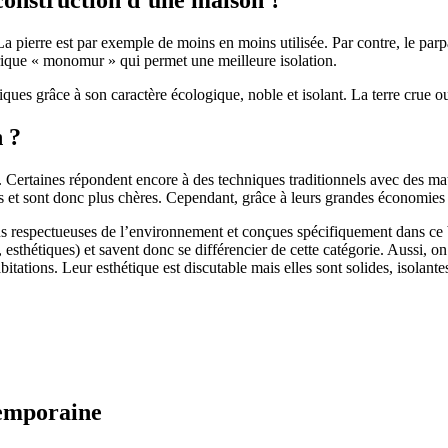
 pierre est par exemple de moins en moins utilisée. Par contre, le parpaing
brique « monomur » qui permet une meilleure isolation.
ues grâce à son caractère écologique, noble et isolant. La terre crue ou
n ?
. Certaines répondent encore à des techniques traditionnels avec des m
et sont donc plus chères. Cependant, grâce à leurs grandes économies d’
us respectueuses de l’environnement et conçues spécifiquement dans ce b
, esthétiques) et savent donc se différencier de cette catégorie. Aussi, 
itations. Leur esthétique est discutable mais elles sont solides, isolantes
temporaine