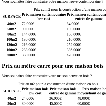
Vous souhaitez faire construire votre maison neuve contemporaine ?
C
Prix au m2 pour la construction d’une maison c
Prix maison contemporaine
Prix maison contempora
SURFACE
low cost
entrée de gamme
40m2
72.000€
84.000€
50m2
90.000€
105.000€
80m2
144.000€
168.000€
100m2
180.000€
210.000€
120m2
216.000€
252.000€
160m2
288.000€
336.000€
200m2
360.000€
420.000€
Prix au mètre carré pour une maison bois
Vous souhaitez faire construire votre maison neuve en bois ?
Comparez
Prix au m2 pour la construction d’une maison en bois
Prix maison bois
Prix maison bois
Prix maison bo
SURFACE
low cost
entrée de gamme
moyen/haut de g
40m2
24.000€
36.000€
48.000€
50m2
30.000€
45.000€
60.000€