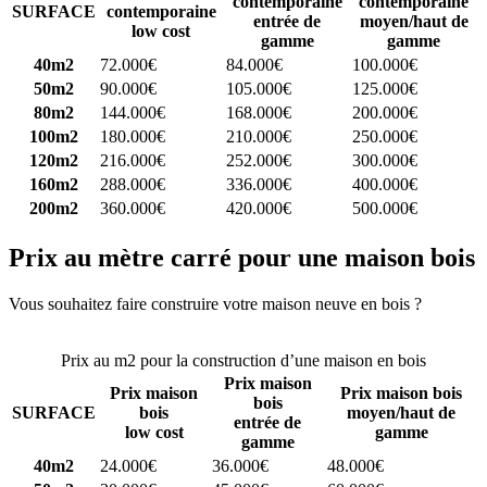
contemporaine
contemporaine
SURFACE
contemporaine
entrée de
moyen/haut de
low cost
gamme
gamme
40m2
72.000€
84.000€
100.000€
50m2
90.000€
105.000€
125.000€
80m2
144.000€
168.000€
200.000€
100m2
180.000€
210.000€
250.000€
120m2
216.000€
252.000€
300.000€
160m2
288.000€
336.000€
400.000€
200m2
360.000€
420.000€
500.000€
Prix au mètre carré pour une maison bois
Vous souhaitez faire construire votre maison neuve en bois ?
Comparez 4 constructeurs ici
Prix au m2 pour la construction d’une maison en bois
Prix maison
Prix maison
Prix maison bois
bois
SURFACE
bois
moyen/haut de
entrée de
low cost
gamme
gamme
40m2
24.000€
36.000€
48.000€