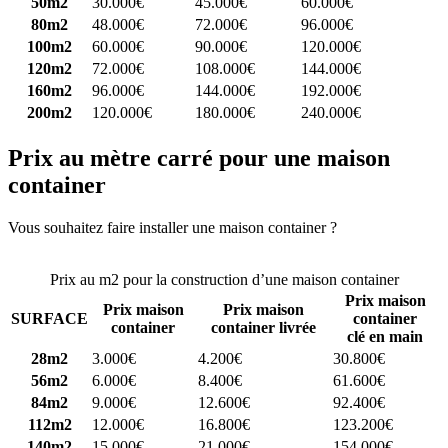
50m2
30.000€
45.000€
60.000€
80m2
48.000€
72.000€
96.000€
100m2
60.000€
90.000€
120.000€
120m2
72.000€
108.000€
144.000€
160m2
96.000€
144.000€
192.000€
200m2
120.000€
180.000€
240.000€
Prix au mètre carré pour une maison
container
Vous souhaitez faire installer une maison container ?
Comparez 4
constructeurs ici
Prix au m2 pour la construction d’une maison container
Prix maison
Prix maison
Prix maison
SURFACE
container
container
container livrée
clé en main
28m2
3.000€
4.200€
30.800€
56m2
6.000€
8.400€
61.600€
84m2
9.000€
12.600€
92.400€
112m2
12.000€
16.800€
123.200€
140m2
15.000€
21.000€
154.000€