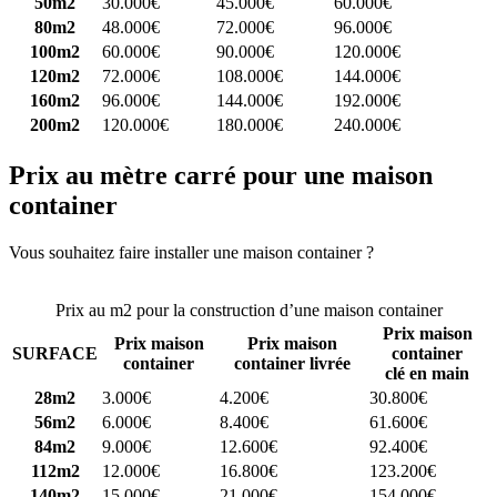
50m2
30.000€
45.000€
60.000€
80m2
48.000€
72.000€
96.000€
100m2
60.000€
90.000€
120.000€
120m2
72.000€
108.000€
144.000€
160m2
96.000€
144.000€
192.000€
200m2
120.000€
180.000€
240.000€
Prix au mètre carré pour une maison
container
Vous souhaitez faire installer une maison container ?
Comparez 4
constructeurs ici
Prix au m2 pour la construction d’une maison container
Prix maison
Prix maison
Prix maison
SURFACE
container
container
container livrée
clé en main
28m2
3.000€
4.200€
30.800€
56m2
6.000€
8.400€
61.600€
84m2
9.000€
12.600€
92.400€
112m2
12.000€
16.800€
123.200€
140m2
15.000€
21.000€
154.000€