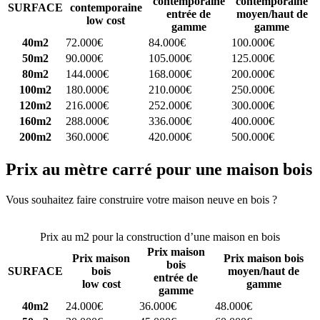
contemporaine
contemporaine
SURFACE
contemporaine
entrée de
moyen/haut de
low cost
gamme
gamme
40m2
72.000€
84.000€
100.000€
50m2
90.000€
105.000€
125.000€
80m2
144.000€
168.000€
200.000€
100m2
180.000€
210.000€
250.000€
120m2
216.000€
252.000€
300.000€
160m2
288.000€
336.000€
400.000€
200m2
360.000€
420.000€
500.000€
Prix au mètre carré pour une maison bois
Vous souhaitez faire construire votre maison neuve en bois ?
Comparez 4 constructeurs ici
Prix au m2 pour la construction d’une maison en bois
Prix maison
Prix maison
Prix maison bois
bois
SURFACE
bois
moyen/haut de
entrée de
low cost
gamme
gamme
40m2
24.000€
36.000€
48.000€