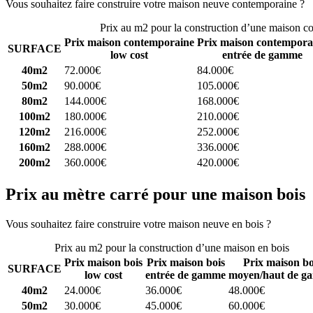
Vous souhaitez faire construire votre maison neuve contemporaine ?
C
Prix au m2 pour la construction d’une maison c
Prix maison contemporaine
Prix maison contempora
SURFACE
low cost
entrée de gamme
40m2
72.000€
84.000€
50m2
90.000€
105.000€
80m2
144.000€
168.000€
100m2
180.000€
210.000€
120m2
216.000€
252.000€
160m2
288.000€
336.000€
200m2
360.000€
420.000€
Prix au mètre carré pour une maison bois
Vous souhaitez faire construire votre maison neuve en bois ?
Comparez
Prix au m2 pour la construction d’une maison en bois
Prix maison bois
Prix maison bois
Prix maison bo
SURFACE
low cost
entrée de gamme
moyen/haut de g
40m2
24.000€
36.000€
48.000€
50m2
30.000€
45.000€
60.000€