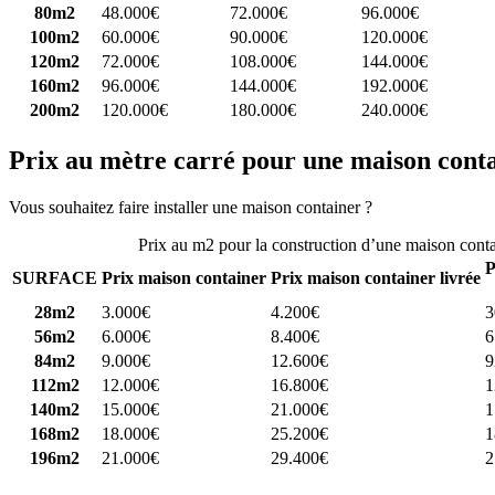
80m2
48.000€
72.000€
96.000€
100m2
60.000€
90.000€
120.000€
120m2
72.000€
108.000€
144.000€
160m2
96.000€
144.000€
192.000€
200m2
120.000€
180.000€
240.000€
Prix au mètre carré pour une maison cont
Vous souhaitez faire installer une maison container ?
Comparez 4 const
Prix au m2 pour la construction d’une maison cont
P
SURFACE
Prix maison container
Prix maison container livrée
28m2
3.000€
4.200€
3
56m2
6.000€
8.400€
6
84m2
9.000€
12.600€
9
112m2
12.000€
16.800€
1
140m2
15.000€
21.000€
1
168m2
18.000€
25.200€
1
196m2
21.000€
29.400€
2