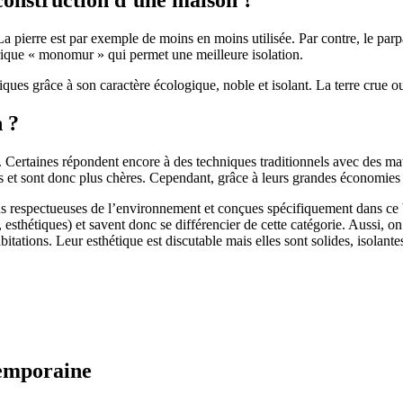
 pierre est par exemple de moins en moins utilisée. Par contre, le parpaing
brique « monomur » qui permet une meilleure isolation.
ues grâce à son caractère écologique, noble et isolant. La terre crue ou
n ?
. Certaines répondent encore à des techniques traditionnels avec des m
et sont donc plus chères. Cependant, grâce à leurs grandes économies d’
us respectueuses de l’environnement et conçues spécifiquement dans ce b
, esthétiques) et savent donc se différencier de cette catégorie. Aussi, 
itations. Leur esthétique est discutable mais elles sont solides, isolantes
temporaine