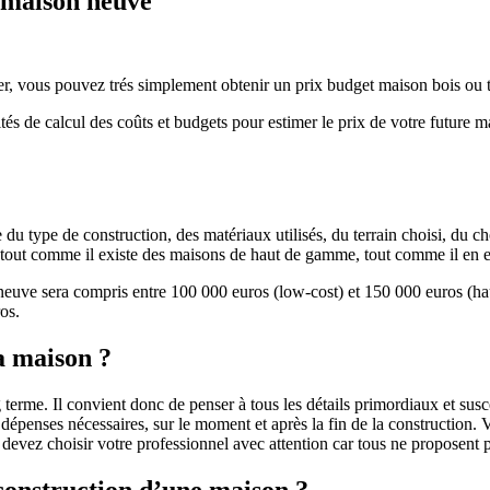
e maison neuve
r, vous pouvez trés simplement obtenir un prix budget maison bois ou tra
ités de calcul des coûts et budgets pour estimer le prix de votre future 
u type de construction, des matériaux utilisés, du terrain choisi, du c
 » tout comme il existe des maisons de haut de gamme, tout comme il en 
 neuve sera compris entre 100 000 euros (low-cost) et 150 000 euros (
os.
a maison ?
 terme. Il convient donc de penser à tous les détails primordiaux et susc
penses nécessaires, sur le moment et après la fin de la construction. Vo
s devez choisir votre professionnel avec attention car tous ne proposen
 construction d’une maison ?