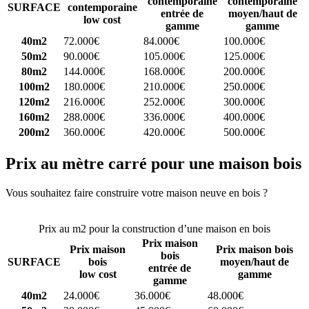
contemporaine
contemporaine
SURFACE
contemporaine
entrée de
moyen/haut de
low cost
gamme
gamme
40m2
72.000€
84.000€
100.000€
50m2
90.000€
105.000€
125.000€
80m2
144.000€
168.000€
200.000€
100m2
180.000€
210.000€
250.000€
120m2
216.000€
252.000€
300.000€
160m2
288.000€
336.000€
400.000€
200m2
360.000€
420.000€
500.000€
Prix au mètre carré pour une maison bois
Vous souhaitez faire construire votre maison neuve en bois ?
Comparez 4 constructeurs ici
Prix au m2 pour la construction d’une maison en bois
Prix maison
Prix maison
Prix maison bois
bois
SURFACE
bois
moyen/haut de
entrée de
low cost
gamme
gamme
40m2
24.000€
36.000€
48.000€