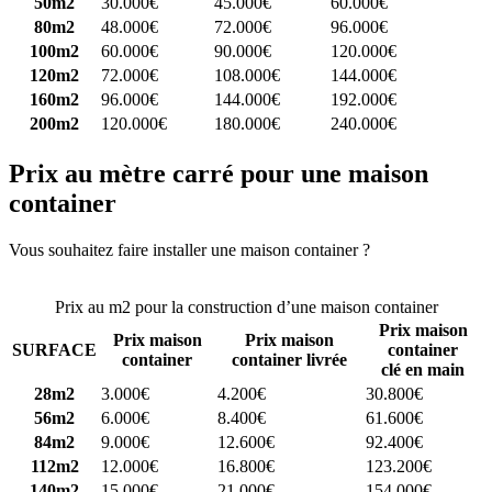
50m2
30.000€
45.000€
60.000€
80m2
48.000€
72.000€
96.000€
100m2
60.000€
90.000€
120.000€
120m2
72.000€
108.000€
144.000€
160m2
96.000€
144.000€
192.000€
200m2
120.000€
180.000€
240.000€
Prix au mètre carré pour une maison
container
Vous souhaitez faire installer une maison container ?
Comparez 4
constructeurs ici
Prix au m2 pour la construction d’une maison container
Prix maison
Prix maison
Prix maison
SURFACE
container
container
container livrée
clé en main
28m2
3.000€
4.200€
30.800€
56m2
6.000€
8.400€
61.600€
84m2
9.000€
12.600€
92.400€
112m2
12.000€
16.800€
123.200€
140m2
15.000€
21.000€
154.000€