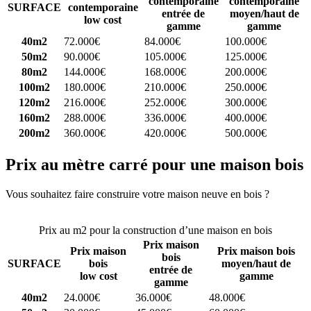
contemporaine
contemporaine
SURFACE
contemporaine
entrée de
moyen/haut de
low cost
gamme
gamme
40m2
72.000€
84.000€
100.000€
50m2
90.000€
105.000€
125.000€
80m2
144.000€
168.000€
200.000€
100m2
180.000€
210.000€
250.000€
120m2
216.000€
252.000€
300.000€
160m2
288.000€
336.000€
400.000€
200m2
360.000€
420.000€
500.000€
Prix au mètre carré pour une maison bois
Vous souhaitez faire construire votre maison neuve en bois ?
Comparez 4 constructeurs ici
Prix au m2 pour la construction d’une maison en bois
Prix maison
Prix maison
Prix maison bois
bois
SURFACE
bois
moyen/haut de
entrée de
low cost
gamme
gamme
40m2
24.000€
36.000€
48.000€