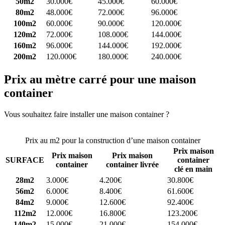
50m2
30.000€
45.000€
60.000€
80m2
48.000€
72.000€
96.000€
100m2
60.000€
90.000€
120.000€
120m2
72.000€
108.000€
144.000€
160m2
96.000€
144.000€
192.000€
200m2
120.000€
180.000€
240.000€
Prix au mètre carré pour une maison
container
Vous souhaitez faire installer une maison container ?
Comparez 4
constructeurs ici
Prix au m2 pour la construction d’une maison container
Prix maison
Prix maison
Prix maison
SURFACE
container
container
container livrée
clé en main
28m2
3.000€
4.200€
30.800€
56m2
6.000€
8.400€
61.600€
84m2
9.000€
12.600€
92.400€
112m2
12.000€
16.800€
123.200€
140m2
15.000€
21.000€
154.000€