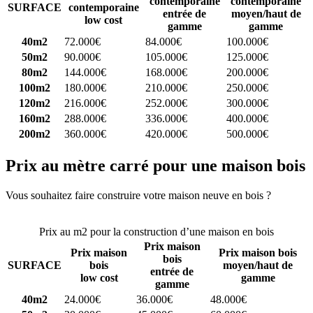
contemporaine
contemporaine
SURFACE
contemporaine
entrée de
moyen/haut de
low cost
gamme
gamme
40m2
72.000€
84.000€
100.000€
50m2
90.000€
105.000€
125.000€
80m2
144.000€
168.000€
200.000€
100m2
180.000€
210.000€
250.000€
120m2
216.000€
252.000€
300.000€
160m2
288.000€
336.000€
400.000€
200m2
360.000€
420.000€
500.000€
Prix au mètre carré pour une maison bois
Vous souhaitez faire construire votre maison neuve en bois ?
Comparez 4 constructeurs ici
Prix au m2 pour la construction d’une maison en bois
Prix maison
Prix maison
Prix maison bois
bois
SURFACE
bois
moyen/haut de
entrée de
low cost
gamme
gamme
40m2
24.000€
36.000€
48.000€