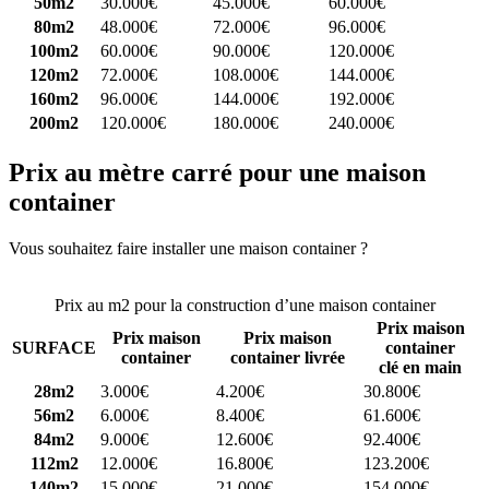
50m2
30.000€
45.000€
60.000€
80m2
48.000€
72.000€
96.000€
100m2
60.000€
90.000€
120.000€
120m2
72.000€
108.000€
144.000€
160m2
96.000€
144.000€
192.000€
200m2
120.000€
180.000€
240.000€
Prix au mètre carré pour une maison
container
Vous souhaitez faire installer une maison container ?
Comparez 4
constructeurs ici
Prix au m2 pour la construction d’une maison container
Prix maison
Prix maison
Prix maison
SURFACE
container
container
container livrée
clé en main
28m2
3.000€
4.200€
30.800€
56m2
6.000€
8.400€
61.600€
84m2
9.000€
12.600€
92.400€
112m2
12.000€
16.800€
123.200€
140m2
15.000€
21.000€
154.000€