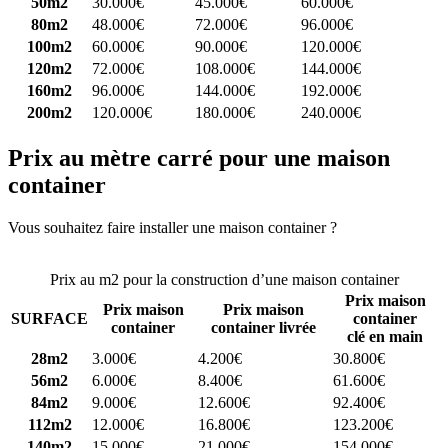
50m2
30.000€
45.000€
60.000€
80m2
48.000€
72.000€
96.000€
100m2
60.000€
90.000€
120.000€
120m2
72.000€
108.000€
144.000€
160m2
96.000€
144.000€
192.000€
200m2
120.000€
180.000€
240.000€
Prix au mètre carré pour une maison
container
Vous souhaitez faire installer une maison container ?
Comparez 4
constructeurs ici
Prix au m2 pour la construction d’une maison container
Prix maison
Prix maison
Prix maison
SURFACE
container
container
container livrée
clé en main
28m2
3.000€
4.200€
30.800€
56m2
6.000€
8.400€
61.600€
84m2
9.000€
12.600€
92.400€
112m2
12.000€
16.800€
123.200€
140m2
15.000€
21.000€
154.000€