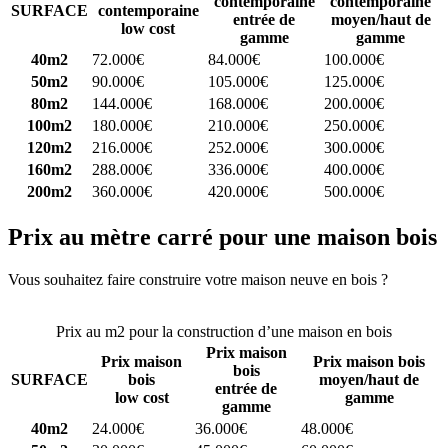
contemporaine
contemporaine
SURFACE
contemporaine
entrée de
moyen/haut de
low cost
gamme
gamme
40m2
72.000€
84.000€
100.000€
50m2
90.000€
105.000€
125.000€
80m2
144.000€
168.000€
200.000€
100m2
180.000€
210.000€
250.000€
120m2
216.000€
252.000€
300.000€
160m2
288.000€
336.000€
400.000€
200m2
360.000€
420.000€
500.000€
Prix au mètre carré pour une maison bois
Vous souhaitez faire construire votre maison neuve en bois ?
Comparez 4 constructeurs ici
Prix au m2 pour la construction d’une maison en bois
Prix maison
Prix maison
Prix maison bois
bois
SURFACE
bois
moyen/haut de
entrée de
low cost
gamme
gamme
40m2
24.000€
36.000€
48.000€