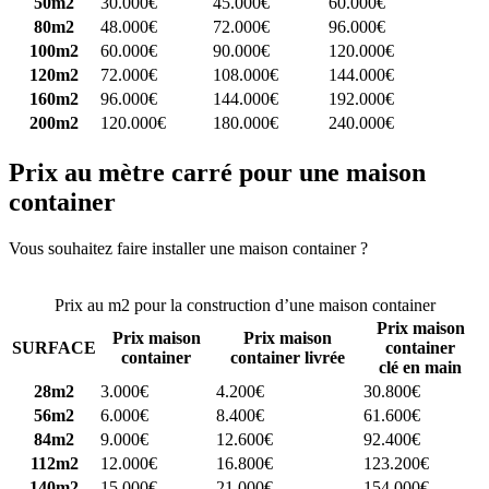
50m2
30.000€
45.000€
60.000€
80m2
48.000€
72.000€
96.000€
100m2
60.000€
90.000€
120.000€
120m2
72.000€
108.000€
144.000€
160m2
96.000€
144.000€
192.000€
200m2
120.000€
180.000€
240.000€
Prix au mètre carré pour une maison
container
Vous souhaitez faire installer une maison container ?
Comparez 4
constructeurs ici
Prix au m2 pour la construction d’une maison container
Prix maison
Prix maison
Prix maison
SURFACE
container
container
container livrée
clé en main
28m2
3.000€
4.200€
30.800€
56m2
6.000€
8.400€
61.600€
84m2
9.000€
12.600€
92.400€
112m2
12.000€
16.800€
123.200€
140m2
15.000€
21.000€
154.000€