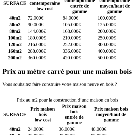
contemporaine
contemporaine
SURFACE
contemporaine
entrée de
moyen/haut de
low cost
gamme
gamme
40m2
72.000€
84.000€
100.000€
50m2
90.000€
105.000€
125.000€
80m2
144.000€
168.000€
200.000€
100m2
180.000€
210.000€
250.000€
120m2
216.000€
252.000€
300.000€
160m2
288.000€
336.000€
400.000€
200m2
360.000€
420.000€
500.000€
Prix au mètre carré pour une maison bois
Vous souhaitez faire construire votre maison neuve en bois ?
Comparez 4 constructeurs ici
Prix au m2 pour la construction d’une maison en bois
Prix maison
Prix maison
Prix maison bois
bois
SURFACE
bois
moyen/haut de
entrée de
low cost
gamme
gamme
40m2
24.000€
36.000€
48.000€