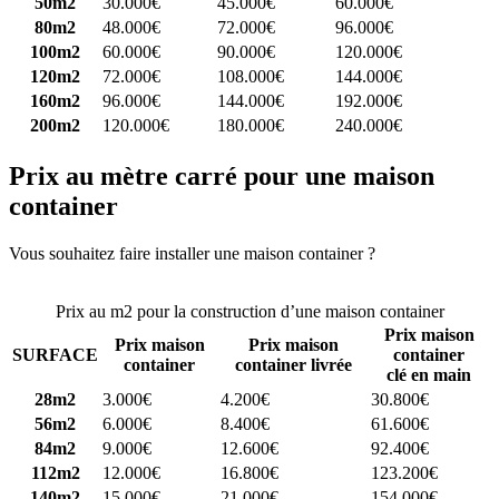
50m2
30.000€
45.000€
60.000€
80m2
48.000€
72.000€
96.000€
100m2
60.000€
90.000€
120.000€
120m2
72.000€
108.000€
144.000€
160m2
96.000€
144.000€
192.000€
200m2
120.000€
180.000€
240.000€
Prix au mètre carré pour une maison
container
Vous souhaitez faire installer une maison container ?
Comparez 4
constructeurs ici
Prix au m2 pour la construction d’une maison container
Prix maison
Prix maison
Prix maison
SURFACE
container
container
container livrée
clé en main
28m2
3.000€
4.200€
30.800€
56m2
6.000€
8.400€
61.600€
84m2
9.000€
12.600€
92.400€
112m2
12.000€
16.800€
123.200€
140m2
15.000€
21.000€
154.000€