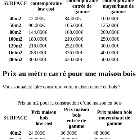
contemporaine
contemporaine
SURFACE
contemporaine
entrée de
moyen/haut de
low cost
gamme
gamme
40m2
72.000€
84.000€
100.000€
50m2
90.000€
105.000€
125.000€
80m2
144.000€
168.000€
200.000€
100m2
180.000€
210.000€
250.000€
120m2
216.000€
252.000€
300.000€
160m2
288.000€
336.000€
400.000€
200m2
360.000€
420.000€
500.000€
Prix au mètre carré pour une maison bois
Vous souhaitez faire construire votre maison neuve en bois ?
Comparez 4 constructeurs ici
Prix au m2 pour la construction d’une maison en bois
Prix maison
Prix maison
Prix maison bois
bois
SURFACE
bois
moyen/haut de
entrée de
low cost
gamme
gamme
40m2
24.000€
36.000€
48.000€