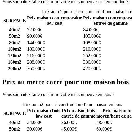
Vous souhaitez faire construire votre maison neuve contemporaine ?
C
Prix au m2 pour la construction d’une maison c
Prix maison contemporaine
Prix maison contempora
SURFACE
low cost
entrée de gamme
40m2
72.000€
84.000€
50m2
90.000€
105.000€
80m2
144.000€
168.000€
100m2
180.000€
210.000€
120m2
216.000€
252.000€
160m2
288.000€
336.000€
200m2
360.000€
420.000€
Prix au mètre carré pour une maison bois
Vous souhaitez faire construire votre maison neuve en bois ?
Comparez
Prix au m2 pour la construction d’une maison en bois
Prix maison bois
Prix maison bois
Prix maison bo
SURFACE
low cost
entrée de gamme
moyen/haut de g
40m2
24.000€
36.000€
48.000€
50m2
30.000€
45.000€
60.000€