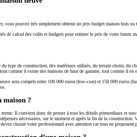
e maison neuve
r, vous pouvez trés simplement obtenir un prix budget maison bois ou tra
ités de calcul des coûts et budgets pour estimer le prix de votre future 
u type de construction, des matériaux utilisés, du terrain choisi, du c
 » tout comme il existe des maisons de haut de gamme, tout comme il en 
 neuve sera compris entre 100 000 euros (low-cost) et 150 000 euros (
os.
a maison ?
 terme. Il convient donc de penser à tous les détails primordiaux et susc
penses nécessaires, sur le moment et après la fin de la construction. Vo
s devez choisir votre professionnel avec attention car tous ne proposen
 construction d’une maison ?