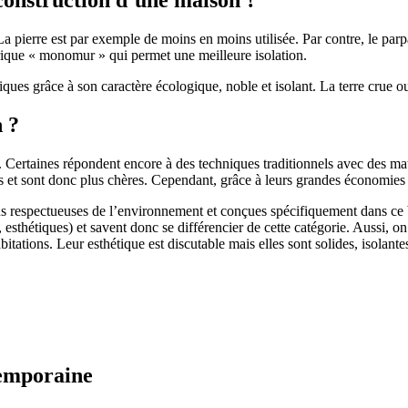
 pierre est par exemple de moins en moins utilisée. Par contre, le parpaing
brique « monomur » qui permet une meilleure isolation.
ues grâce à son caractère écologique, noble et isolant. La terre crue ou
n ?
. Certaines répondent encore à des techniques traditionnels avec des m
et sont donc plus chères. Cependant, grâce à leurs grandes économies d’
us respectueuses de l’environnement et conçues spécifiquement dans ce b
, esthétiques) et savent donc se différencier de cette catégorie. Aussi, 
itations. Leur esthétique est discutable mais elles sont solides, isolantes
temporaine