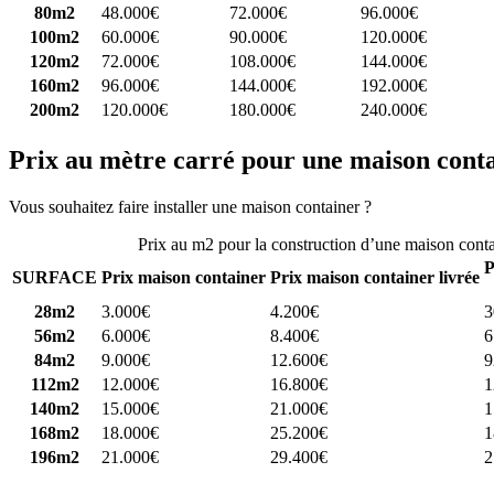
80m2
48.000€
72.000€
96.000€
100m2
60.000€
90.000€
120.000€
120m2
72.000€
108.000€
144.000€
160m2
96.000€
144.000€
192.000€
200m2
120.000€
180.000€
240.000€
Prix au mètre carré pour une maison cont
Vous souhaitez faire installer une maison container ?
Comparez 4 const
Prix au m2 pour la construction d’une maison cont
P
SURFACE
Prix maison container
Prix maison container livrée
28m2
3.000€
4.200€
3
56m2
6.000€
8.400€
6
84m2
9.000€
12.600€
9
112m2
12.000€
16.800€
1
140m2
15.000€
21.000€
1
168m2
18.000€
25.200€
1
196m2
21.000€
29.400€
2