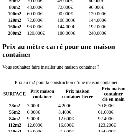
50m2
30.000€
45.000€
60.000€
80m2
48.000€
72.000€
96.000€
100m2
60.000€
90.000€
120.000€
120m2
72.000€
108.000€
144.000€
160m2
96.000€
144.000€
192.000€
200m2
120.000€
180.000€
240.000€
Prix au mètre carré pour une maison
container
Vous souhaitez faire installer une maison container ?
Comparez 4
constructeurs ici
Prix au m2 pour la construction d’une maison container
Prix maison
Prix maison
Prix maison
SURFACE
container
container
container livrée
clé en main
28m2
3.000€
4.200€
30.800€
56m2
6.000€
8.400€
61.600€
84m2
9.000€
12.600€
92.400€
112m2
12.000€
16.800€
123.200€
140m2
15.000€
21.000€
154.000€