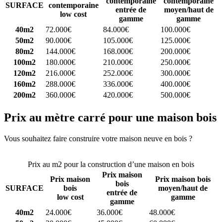
contemporaine
contemporaine
SURFACE
contemporaine
entrée de
moyen/haut de
low cost
gamme
gamme
40m2
72.000€
84.000€
100.000€
50m2
90.000€
105.000€
125.000€
80m2
144.000€
168.000€
200.000€
100m2
180.000€
210.000€
250.000€
120m2
216.000€
252.000€
300.000€
160m2
288.000€
336.000€
400.000€
200m2
360.000€
420.000€
500.000€
Prix au mètre carré pour une maison bois
Vous souhaitez faire construire votre maison neuve en bois ?
Comparez 4 constructeurs ici
Prix au m2 pour la construction d’une maison en bois
Prix maison
Prix maison
Prix maison bois
bois
SURFACE
bois
moyen/haut de
entrée de
low cost
gamme
gamme
40m2
24.000€
36.000€
48.000€