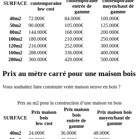
contemporaine
contemporaine
SURFACE
contemporaine
entrée de
moyen/haut de
low cost
gamme
gamme
40m2
72.000€
84.000€
100.000€
50m2
90.000€
105.000€
125.000€
80m2
144.000€
168.000€
200.000€
100m2
180.000€
210.000€
250.000€
120m2
216.000€
252.000€
300.000€
160m2
288.000€
336.000€
400.000€
200m2
360.000€
420.000€
500.000€
Prix au mètre carré pour une maison bois
Vous souhaitez faire construire votre maison neuve en bois ?
Comparez 4 constructeurs ici
Prix au m2 pour la construction d’une maison en bois
Prix maison
Prix maison
Prix maison bois
bois
SURFACE
bois
moyen/haut de
entrée de
low cost
gamme
gamme
40m2
24.000€
36.000€
48.000€