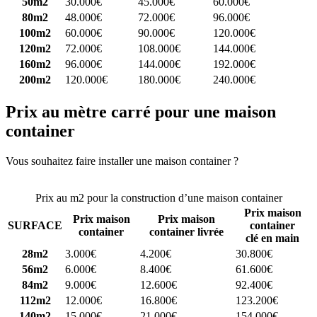
50m2
30.000€
45.000€
60.000€
80m2
48.000€
72.000€
96.000€
100m2
60.000€
90.000€
120.000€
120m2
72.000€
108.000€
144.000€
160m2
96.000€
144.000€
192.000€
200m2
120.000€
180.000€
240.000€
Prix au mètre carré pour une maison
container
Vous souhaitez faire installer une maison container ?
Comparez 4
constructeurs ici
Prix au m2 pour la construction d’une maison container
Prix maison
Prix maison
Prix maison
SURFACE
container
container
container livrée
clé en main
28m2
3.000€
4.200€
30.800€
56m2
6.000€
8.400€
61.600€
84m2
9.000€
12.600€
92.400€
112m2
12.000€
16.800€
123.200€
140m2
15.000€
21.000€
154.000€