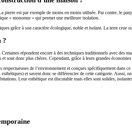
 pierre est par exemple de moins en moins utilisée. Par contre, le parpaing
brique « monomur » qui permet une meilleure isolation.
ues grâce à son caractère écologique, noble et isolant. La terre crue ou
n ?
. Certaines répondent encore à des techniques traditionnels avec des m
et sont donc plus chères. Cependant, grâce à leurs grandes économies d’
us respectueuses de l’environnement et conçues spécifiquement dans ce b
, esthétiques) et savent donc se différencier de cette catégorie. Aussi, 
itations. Leur esthétique est discutable mais elles sont solides, isolantes
temporaine