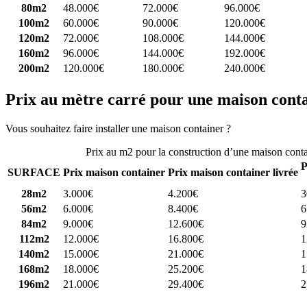
80m2
48.000€
72.000€
96.000€
100m2
60.000€
90.000€
120.000€
120m2
72.000€
108.000€
144.000€
160m2
96.000€
144.000€
192.000€
200m2
120.000€
180.000€
240.000€
Prix au mètre carré pour une maison cont
Vous souhaitez faire installer une maison container ?
Comparez 4 const
Prix au m2 pour la construction d’une maison cont
P
SURFACE
Prix maison container
Prix maison container livrée
28m2
3.000€
4.200€
3
56m2
6.000€
8.400€
6
84m2
9.000€
12.600€
9
112m2
12.000€
16.800€
1
140m2
15.000€
21.000€
1
168m2
18.000€
25.200€
1
196m2
21.000€
29.400€
2