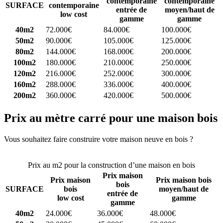
contemporaine
contemporaine
SURFACE
contemporaine
entrée de
moyen/haut de
low cost
gamme
gamme
40m2
72.000€
84.000€
100.000€
50m2
90.000€
105.000€
125.000€
80m2
144.000€
168.000€
200.000€
100m2
180.000€
210.000€
250.000€
120m2
216.000€
252.000€
300.000€
160m2
288.000€
336.000€
400.000€
200m2
360.000€
420.000€
500.000€
Prix au mètre carré pour une maison bois
Vous souhaitez faire construire votre maison neuve en bois ?
Comparez 4 constructeurs ici
Prix au m2 pour la construction d’une maison en bois
Prix maison
Prix maison
Prix maison bois
bois
SURFACE
bois
moyen/haut de
entrée de
low cost
gamme
gamme
40m2
24.000€
36.000€
48.000€