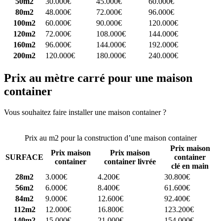
50m2
30.000€
45.000€
60.000€
80m2
48.000€
72.000€
96.000€
100m2
60.000€
90.000€
120.000€
120m2
72.000€
108.000€
144.000€
160m2
96.000€
144.000€
192.000€
200m2
120.000€
180.000€
240.000€
Prix au mètre carré pour une maison
container
Vous souhaitez faire installer une maison container ?
Comparez 4
constructeurs ici
Prix au m2 pour la construction d’une maison container
Prix maison
Prix maison
Prix maison
SURFACE
container
container
container livrée
clé en main
28m2
3.000€
4.200€
30.800€
56m2
6.000€
8.400€
61.600€
84m2
9.000€
12.600€
92.400€
112m2
12.000€
16.800€
123.200€
140m2
15.000€
21.000€
154.000€