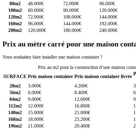
80m2
48.000€
72.000€
96.000€
100m2
60.000€
90.000€
120.000€
120m2
72.000€
108.000€
144.000€
160m2
96.000€
144.000€
192.000€
200m2
120.000€
180.000€
240.000€
Prix au mètre carré pour une maison cont
Vous souhaitez faire installer une maison container ?
Comparez 4 const
Prix au m2 pour la construction d’une maison cont
P
SURFACE
Prix maison container
Prix maison container livrée
28m2
3.000€
4.200€
3
56m2
6.000€
8.400€
6
84m2
9.000€
12.600€
9
112m2
12.000€
16.800€
1
140m2
15.000€
21.000€
1
168m2
18.000€
25.200€
1
196m2
21.000€
29.400€
2