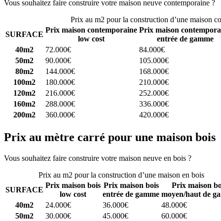
Vous souhaitez faire construire votre maison neuve contemporaine ?
C
Prix au m2 pour la construction d’une maison c
Prix maison contemporaine
Prix maison contempora
SURFACE
low cost
entrée de gamme
40m2
72.000€
84.000€
50m2
90.000€
105.000€
80m2
144.000€
168.000€
100m2
180.000€
210.000€
120m2
216.000€
252.000€
160m2
288.000€
336.000€
200m2
360.000€
420.000€
Prix au mètre carré pour une maison bois
Vous souhaitez faire construire votre maison neuve en bois ?
Comparez
Prix au m2 pour la construction d’une maison en bois
Prix maison bois
Prix maison bois
Prix maison bo
SURFACE
low cost
entrée de gamme
moyen/haut de g
40m2
24.000€
36.000€
48.000€
50m2
30.000€
45.000€
60.000€