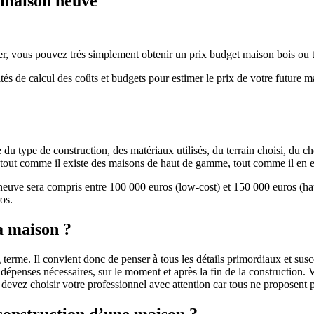
e maison neuve
r, vous pouvez trés simplement obtenir un prix budget maison bois ou tra
ités de calcul des coûts et budgets pour estimer le prix de votre future 
u type de construction, des matériaux utilisés, du terrain choisi, du c
 » tout comme il existe des maisons de haut de gamme, tout comme il en 
 neuve sera compris entre 100 000 euros (low-cost) et 150 000 euros (
os.
a maison ?
 terme. Il convient donc de penser à tous les détails primordiaux et susc
penses nécessaires, sur le moment et après la fin de la construction. Vo
s devez choisir votre professionnel avec attention car tous ne proposen
 construction d’une maison ?