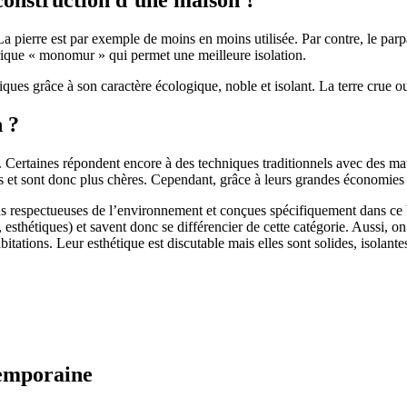
 pierre est par exemple de moins en moins utilisée. Par contre, le parpaing
brique « monomur » qui permet une meilleure isolation.
ues grâce à son caractère écologique, noble et isolant. La terre crue ou
n ?
. Certaines répondent encore à des techniques traditionnels avec des m
et sont donc plus chères. Cependant, grâce à leurs grandes économies d’
us respectueuses de l’environnement et conçues spécifiquement dans ce b
, esthétiques) et savent donc se différencier de cette catégorie. Aussi, 
itations. Leur esthétique est discutable mais elles sont solides, isolantes
temporaine