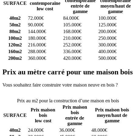
contemporaine
contemporaine
SURFACE
contemporaine
entrée de
moyen/haut de
low cost
gamme
gamme
40m2
72.000€
84.000€
100.000€
50m2
90.000€
105.000€
125.000€
80m2
144.000€
168.000€
200.000€
100m2
180.000€
210.000€
250.000€
120m2
216.000€
252.000€
300.000€
160m2
288.000€
336.000€
400.000€
200m2
360.000€
420.000€
500.000€
Prix au mètre carré pour une maison bois
Vous souhaitez faire construire votre maison neuve en bois ?
Comparez 4 constructeurs ici
Prix au m2 pour la construction d’une maison en bois
Prix maison
Prix maison
Prix maison bois
bois
SURFACE
bois
moyen/haut de
entrée de
low cost
gamme
gamme
40m2
24.000€
36.000€
48.000€