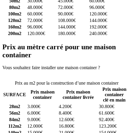
50m2
30.000€
45.000€
60.000€
80m2
48.000€
72.000€
96.000€
100m2
60.000€
90.000€
120.000€
120m2
72.000€
108.000€
144.000€
160m2
96.000€
144.000€
192.000€
200m2
120.000€
180.000€
240.000€
Prix au mètre carré pour une maison
container
Vous souhaitez faire installer une maison container ?
Comparez 4
constructeurs ici
Prix au m2 pour la construction d’une maison container
Prix maison
Prix maison
Prix maison
SURFACE
container
container
container livrée
clé en main
28m2
3.000€
4.200€
30.800€
56m2
6.000€
8.400€
61.600€
84m2
9.000€
12.600€
92.400€
112m2
12.000€
16.800€
123.200€
140m2
15.000€
21.000€
154.000€