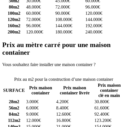
50m2
30.000€
45.000€
60.000€
80m2
48.000€
72.000€
96.000€
100m2
60.000€
90.000€
120.000€
120m2
72.000€
108.000€
144.000€
160m2
96.000€
144.000€
192.000€
200m2
120.000€
180.000€
240.000€
Prix au mètre carré pour une maison
container
Vous souhaitez faire installer une maison container ?
Comparez 4
constructeurs ici
Prix au m2 pour la construction d’une maison container
Prix maison
Prix maison
Prix maison
SURFACE
container
container
container livrée
clé en main
28m2
3.000€
4.200€
30.800€
56m2
6.000€
8.400€
61.600€
84m2
9.000€
12.600€
92.400€
112m2
12.000€
16.800€
123.200€
140m2
15.000€
21.000€
154.000€