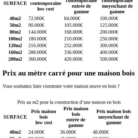
contemporaine
contemporaine
SURFACE
contemporaine
entrée de
moyen/haut de
low cost
gamme
gamme
40m2
72.000€
84.000€
100.000€
50m2
90.000€
105.000€
125.000€
80m2
144.000€
168.000€
200.000€
100m2
180.000€
210.000€
250.000€
120m2
216.000€
252.000€
300.000€
160m2
288.000€
336.000€
400.000€
200m2
360.000€
420.000€
500.000€
Prix au mètre carré pour une maison bois
Vous souhaitez faire construire votre maison neuve en bois ?
Comparez 4 constructeurs ici
Prix au m2 pour la construction d’une maison en bois
Prix maison
Prix maison
Prix maison bois
bois
SURFACE
bois
moyen/haut de
entrée de
low cost
gamme
gamme
40m2
24.000€
36.000€
48.000€