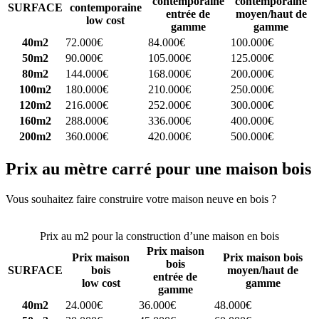
contemporaine
contemporaine
SURFACE
contemporaine
entrée de
moyen/haut de
low cost
gamme
gamme
40m2
72.000€
84.000€
100.000€
50m2
90.000€
105.000€
125.000€
80m2
144.000€
168.000€
200.000€
100m2
180.000€
210.000€
250.000€
120m2
216.000€
252.000€
300.000€
160m2
288.000€
336.000€
400.000€
200m2
360.000€
420.000€
500.000€
Prix au mètre carré pour une maison bois
Vous souhaitez faire construire votre maison neuve en bois ?
Comparez 4 constructeurs ici
Prix au m2 pour la construction d’une maison en bois
Prix maison
Prix maison
Prix maison bois
bois
SURFACE
bois
moyen/haut de
entrée de
low cost
gamme
gamme
40m2
24.000€
36.000€
48.000€