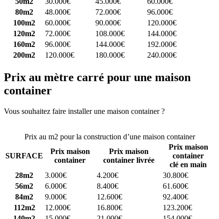
50m2
30.000€
45.000€
60.000€
80m2
48.000€
72.000€
96.000€
100m2
60.000€
90.000€
120.000€
120m2
72.000€
108.000€
144.000€
160m2
96.000€
144.000€
192.000€
200m2
120.000€
180.000€
240.000€
Prix au mètre carré pour une maison
container
Vous souhaitez faire installer une maison container ?
Comparez 4
constructeurs ici
Prix au m2 pour la construction d’une maison container
Prix maison
Prix maison
Prix maison
SURFACE
container
container
container livrée
clé en main
28m2
3.000€
4.200€
30.800€
56m2
6.000€
8.400€
61.600€
84m2
9.000€
12.600€
92.400€
112m2
12.000€
16.800€
123.200€
140m2
15.000€
21.000€
154.000€