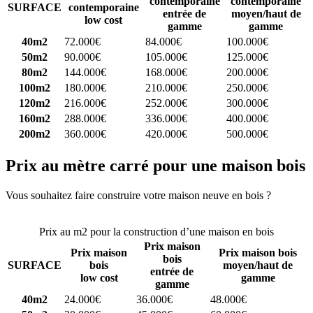
contemporaine
contemporaine
SURFACE
contemporaine
entrée de
moyen/haut de
low cost
gamme
gamme
40m2
72.000€
84.000€
100.000€
50m2
90.000€
105.000€
125.000€
80m2
144.000€
168.000€
200.000€
100m2
180.000€
210.000€
250.000€
120m2
216.000€
252.000€
300.000€
160m2
288.000€
336.000€
400.000€
200m2
360.000€
420.000€
500.000€
Prix au mètre carré pour une maison bois
Vous souhaitez faire construire votre maison neuve en bois ?
Comparez 4 constructeurs ici
Prix au m2 pour la construction d’une maison en bois
Prix maison
Prix maison
Prix maison bois
bois
SURFACE
bois
moyen/haut de
entrée de
low cost
gamme
gamme
40m2
24.000€
36.000€
48.000€