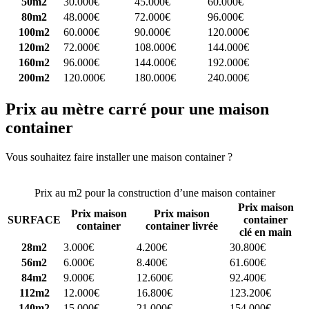
50m2
30.000€
45.000€
60.000€
80m2
48.000€
72.000€
96.000€
100m2
60.000€
90.000€
120.000€
120m2
72.000€
108.000€
144.000€
160m2
96.000€
144.000€
192.000€
200m2
120.000€
180.000€
240.000€
Prix au mètre carré pour une maison
container
Vous souhaitez faire installer une maison container ?
Comparez 4
constructeurs ici
Prix au m2 pour la construction d’une maison container
Prix maison
Prix maison
Prix maison
SURFACE
container
container
container livrée
clé en main
28m2
3.000€
4.200€
30.800€
56m2
6.000€
8.400€
61.600€
84m2
9.000€
12.600€
92.400€
112m2
12.000€
16.800€
123.200€
140m2
15.000€
21.000€
154.000€