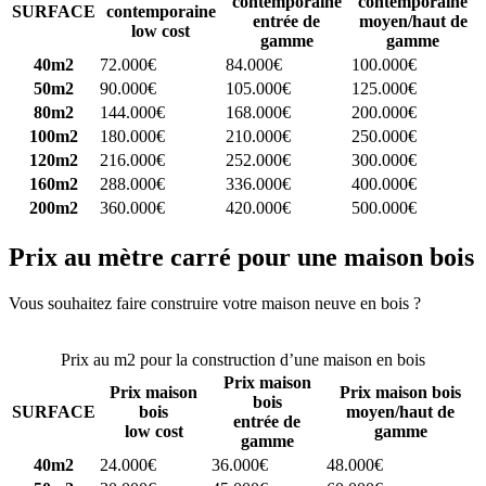
contemporaine
contemporaine
SURFACE
contemporaine
entrée de
moyen/haut de
low cost
gamme
gamme
40m2
72.000€
84.000€
100.000€
50m2
90.000€
105.000€
125.000€
80m2
144.000€
168.000€
200.000€
100m2
180.000€
210.000€
250.000€
120m2
216.000€
252.000€
300.000€
160m2
288.000€
336.000€
400.000€
200m2
360.000€
420.000€
500.000€
Prix au mètre carré pour une maison bois
Vous souhaitez faire construire votre maison neuve en bois ?
Comparez 4 constructeurs ici
Prix au m2 pour la construction d’une maison en bois
Prix maison
Prix maison
Prix maison bois
bois
SURFACE
bois
moyen/haut de
entrée de
low cost
gamme
gamme
40m2
24.000€
36.000€
48.000€