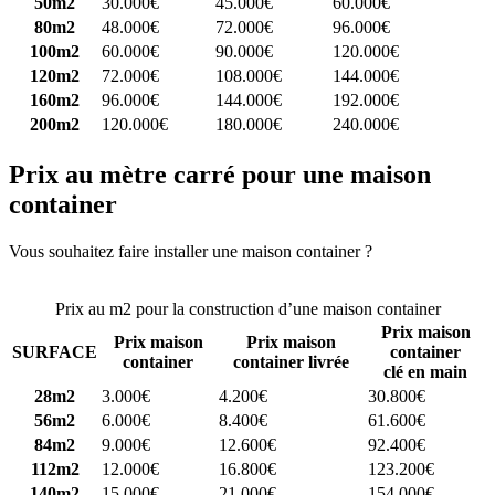
50m2
30.000€
45.000€
60.000€
80m2
48.000€
72.000€
96.000€
100m2
60.000€
90.000€
120.000€
120m2
72.000€
108.000€
144.000€
160m2
96.000€
144.000€
192.000€
200m2
120.000€
180.000€
240.000€
Prix au mètre carré pour une maison
container
Vous souhaitez faire installer une maison container ?
Comparez 4
constructeurs ici
Prix au m2 pour la construction d’une maison container
Prix maison
Prix maison
Prix maison
SURFACE
container
container
container livrée
clé en main
28m2
3.000€
4.200€
30.800€
56m2
6.000€
8.400€
61.600€
84m2
9.000€
12.600€
92.400€
112m2
12.000€
16.800€
123.200€
140m2
15.000€
21.000€
154.000€