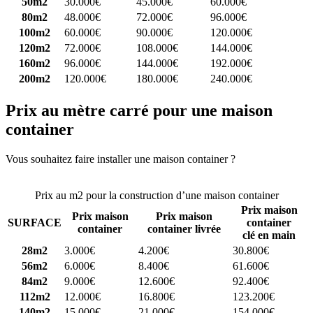
50m2
30.000€
45.000€
60.000€
80m2
48.000€
72.000€
96.000€
100m2
60.000€
90.000€
120.000€
120m2
72.000€
108.000€
144.000€
160m2
96.000€
144.000€
192.000€
200m2
120.000€
180.000€
240.000€
Prix au mètre carré pour une maison
container
Vous souhaitez faire installer une maison container ?
Comparez 4
constructeurs ici
Prix au m2 pour la construction d’une maison container
Prix maison
Prix maison
Prix maison
SURFACE
container
container
container livrée
clé en main
28m2
3.000€
4.200€
30.800€
56m2
6.000€
8.400€
61.600€
84m2
9.000€
12.600€
92.400€
112m2
12.000€
16.800€
123.200€
140m2
15.000€
21.000€
154.000€