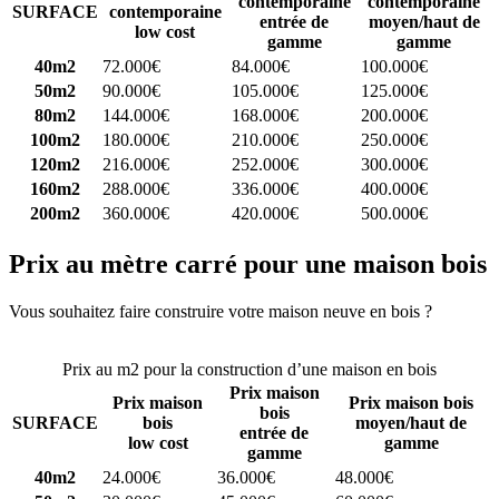
contemporaine
contemporaine
SURFACE
contemporaine
entrée de
moyen/haut de
low cost
gamme
gamme
40m2
72.000€
84.000€
100.000€
50m2
90.000€
105.000€
125.000€
80m2
144.000€
168.000€
200.000€
100m2
180.000€
210.000€
250.000€
120m2
216.000€
252.000€
300.000€
160m2
288.000€
336.000€
400.000€
200m2
360.000€
420.000€
500.000€
Prix au mètre carré pour une maison bois
Vous souhaitez faire construire votre maison neuve en bois ?
Comparez 4 constructeurs ici
Prix au m2 pour la construction d’une maison en bois
Prix maison
Prix maison
Prix maison bois
bois
SURFACE
bois
moyen/haut de
entrée de
low cost
gamme
gamme
40m2
24.000€
36.000€
48.000€