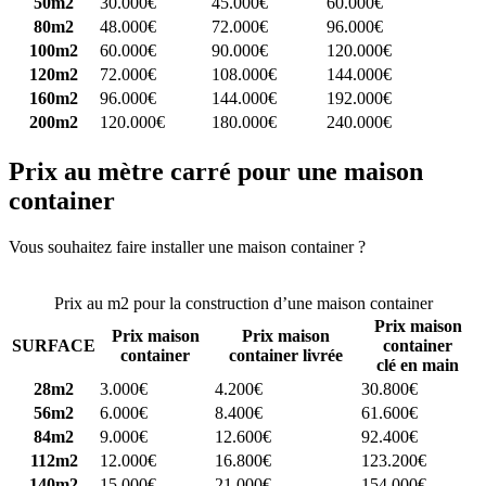
50m2
30.000€
45.000€
60.000€
80m2
48.000€
72.000€
96.000€
100m2
60.000€
90.000€
120.000€
120m2
72.000€
108.000€
144.000€
160m2
96.000€
144.000€
192.000€
200m2
120.000€
180.000€
240.000€
Prix au mètre carré pour une maison
container
Vous souhaitez faire installer une maison container ?
Comparez 4
constructeurs ici
Prix au m2 pour la construction d’une maison container
Prix maison
Prix maison
Prix maison
SURFACE
container
container
container livrée
clé en main
28m2
3.000€
4.200€
30.800€
56m2
6.000€
8.400€
61.600€
84m2
9.000€
12.600€
92.400€
112m2
12.000€
16.800€
123.200€
140m2
15.000€
21.000€
154.000€