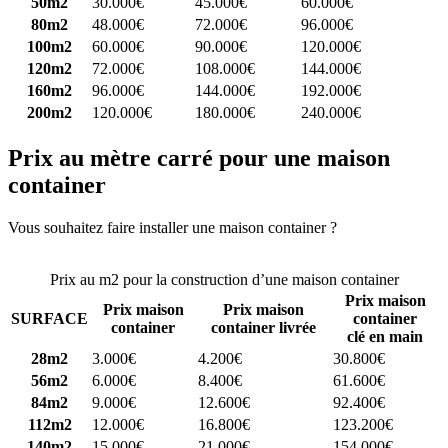
50m2
30.000€
45.000€
60.000€
80m2
48.000€
72.000€
96.000€
100m2
60.000€
90.000€
120.000€
120m2
72.000€
108.000€
144.000€
160m2
96.000€
144.000€
192.000€
200m2
120.000€
180.000€
240.000€
Prix au mètre carré pour une maison
container
Vous souhaitez faire installer une maison container ?
Comparez 4
constructeurs ici
Prix au m2 pour la construction d’une maison container
Prix maison
Prix maison
Prix maison
SURFACE
container
container
container livrée
clé en main
28m2
3.000€
4.200€
30.800€
56m2
6.000€
8.400€
61.600€
84m2
9.000€
12.600€
92.400€
112m2
12.000€
16.800€
123.200€
140m2
15.000€
21.000€
154.000€