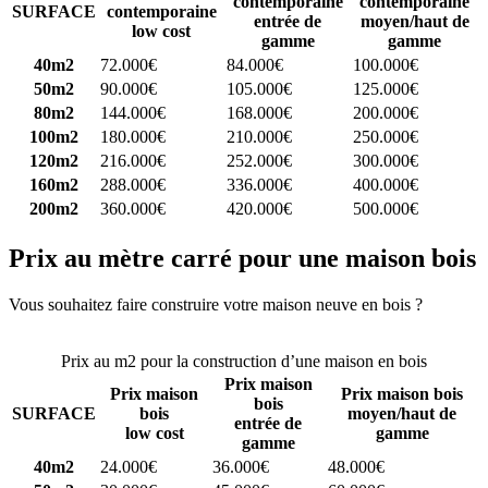
contemporaine
contemporaine
SURFACE
contemporaine
entrée de
moyen/haut de
low cost
gamme
gamme
40m2
72.000€
84.000€
100.000€
50m2
90.000€
105.000€
125.000€
80m2
144.000€
168.000€
200.000€
100m2
180.000€
210.000€
250.000€
120m2
216.000€
252.000€
300.000€
160m2
288.000€
336.000€
400.000€
200m2
360.000€
420.000€
500.000€
Prix au mètre carré pour une maison bois
Vous souhaitez faire construire votre maison neuve en bois ?
Comparez 4 constructeurs ici
Prix au m2 pour la construction d’une maison en bois
Prix maison
Prix maison
Prix maison bois
bois
SURFACE
bois
moyen/haut de
entrée de
low cost
gamme
gamme
40m2
24.000€
36.000€
48.000€