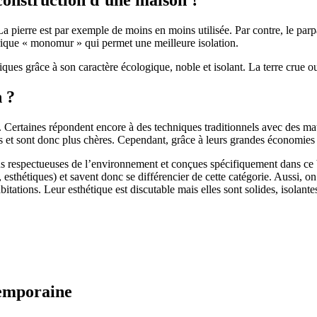
 pierre est par exemple de moins en moins utilisée. Par contre, le parpaing
brique « monomur » qui permet une meilleure isolation.
ues grâce à son caractère écologique, noble et isolant. La terre crue ou
n ?
. Certaines répondent encore à des techniques traditionnels avec des m
et sont donc plus chères. Cependant, grâce à leurs grandes économies d’
us respectueuses de l’environnement et conçues spécifiquement dans ce b
, esthétiques) et savent donc se différencier de cette catégorie. Aussi, 
itations. Leur esthétique est discutable mais elles sont solides, isolantes
temporaine