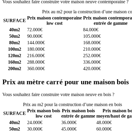
Vous souhaitez faire construire votre maison neuve contemporaine ?
C
Prix au m2 pour la construction d’une maison c
Prix maison contemporaine
Prix maison contempora
SURFACE
low cost
entrée de gamme
40m2
72.000€
84.000€
50m2
90.000€
105.000€
80m2
144.000€
168.000€
100m2
180.000€
210.000€
120m2
216.000€
252.000€
160m2
288.000€
336.000€
200m2
360.000€
420.000€
Prix au mètre carré pour une maison bois
Vous souhaitez faire construire votre maison neuve en bois ?
Comparez
Prix au m2 pour la construction d’une maison en bois
Prix maison bois
Prix maison bois
Prix maison bo
SURFACE
low cost
entrée de gamme
moyen/haut de g
40m2
24.000€
36.000€
48.000€
50m2
30.000€
45.000€
60.000€