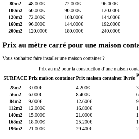
80m2
48.000€
72.000€
96.000€
100m2
60.000€
90.000€
120.000€
120m2
72.000€
108.000€
144.000€
160m2
96.000€
144.000€
192.000€
200m2
120.000€
180.000€
240.000€
Prix au mètre carré pour une maison cont
Vous souhaitez faire installer une maison container ?
Comparez 4 const
Prix au m2 pour la construction d’une maison cont
P
SURFACE
Prix maison container
Prix maison container livrée
28m2
3.000€
4.200€
3
56m2
6.000€
8.400€
6
84m2
9.000€
12.600€
9
112m2
12.000€
16.800€
1
140m2
15.000€
21.000€
1
168m2
18.000€
25.200€
1
196m2
21.000€
29.400€
2