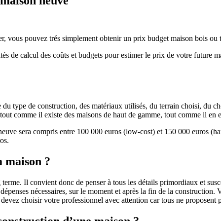
e maison neuve
r, vous pouvez trés simplement obtenir un prix budget maison bois ou tra
ités de calcul des coûts et budgets pour estimer le prix de votre future 
u type de construction, des matériaux utilisés, du terrain choisi, du c
 » tout comme il existe des maisons de haut de gamme, tout comme il en 
 neuve sera compris entre 100 000 euros (low-cost) et 150 000 euros (
os.
a maison ?
 terme. Il convient donc de penser à tous les détails primordiaux et susc
penses nécessaires, sur le moment et après la fin de la construction. Vo
s devez choisir votre professionnel avec attention car tous ne proposen
 construction d’une maison ?