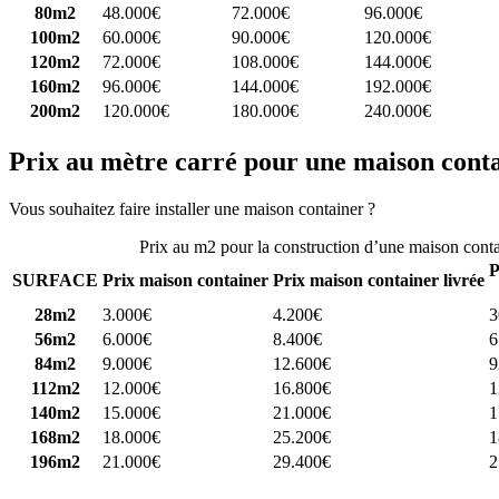
80m2
48.000€
72.000€
96.000€
100m2
60.000€
90.000€
120.000€
120m2
72.000€
108.000€
144.000€
160m2
96.000€
144.000€
192.000€
200m2
120.000€
180.000€
240.000€
Prix au mètre carré pour une maison cont
Vous souhaitez faire installer une maison container ?
Comparez 4 const
Prix au m2 pour la construction d’une maison cont
P
SURFACE
Prix maison container
Prix maison container livrée
28m2
3.000€
4.200€
3
56m2
6.000€
8.400€
6
84m2
9.000€
12.600€
9
112m2
12.000€
16.800€
1
140m2
15.000€
21.000€
1
168m2
18.000€
25.200€
1
196m2
21.000€
29.400€
2