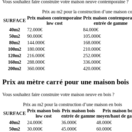
Vous souhaitez faire construire votre maison neuve contemporaine ?
C
Prix au m2 pour la construction d’une maison c
Prix maison contemporaine
Prix maison contempora
SURFACE
low cost
entrée de gamme
40m2
72.000€
84.000€
50m2
90.000€
105.000€
80m2
144.000€
168.000€
100m2
180.000€
210.000€
120m2
216.000€
252.000€
160m2
288.000€
336.000€
200m2
360.000€
420.000€
Prix au mètre carré pour une maison bois
Vous souhaitez faire construire votre maison neuve en bois ?
Comparez
Prix au m2 pour la construction d’une maison en bois
Prix maison bois
Prix maison bois
Prix maison bo
SURFACE
low cost
entrée de gamme
moyen/haut de g
40m2
24.000€
36.000€
48.000€
50m2
30.000€
45.000€
60.000€