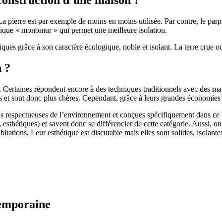
 pierre est par exemple de moins en moins utilisée. Par contre, le parpaing
brique « monomur » qui permet une meilleure isolation.
ues grâce à son caractère écologique, noble et isolant. La terre crue ou
n ?
. Certaines répondent encore à des techniques traditionnels avec des m
et sont donc plus chères. Cependant, grâce à leurs grandes économies d’
us respectueuses de l’environnement et conçues spécifiquement dans ce b
, esthétiques) et savent donc se différencier de cette catégorie. Aussi, 
itations. Leur esthétique est discutable mais elles sont solides, isolantes
temporaine