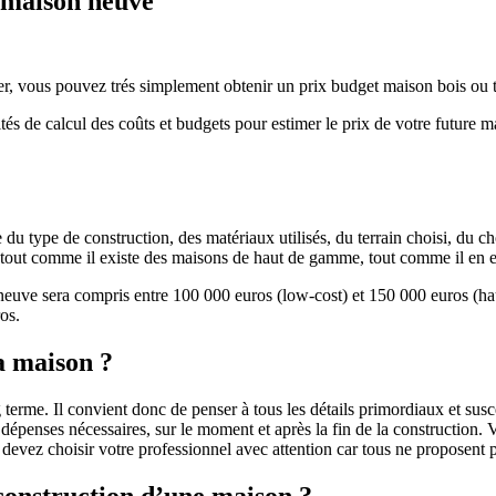
e maison neuve
r, vous pouvez trés simplement obtenir un prix budget maison bois ou tra
ités de calcul des coûts et budgets pour estimer le prix de votre future 
u type de construction, des matériaux utilisés, du terrain choisi, du c
 » tout comme il existe des maisons de haut de gamme, tout comme il en 
 neuve sera compris entre 100 000 euros (low-cost) et 150 000 euros (
os.
a maison ?
 terme. Il convient donc de penser à tous les détails primordiaux et susc
penses nécessaires, sur le moment et après la fin de la construction. Vo
s devez choisir votre professionnel avec attention car tous ne proposen
 construction d’une maison ?