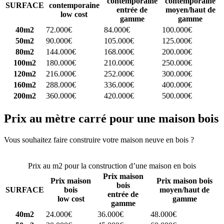
contemporaine
contemporaine
SURFACE
contemporaine
entrée de
moyen/haut de
low cost
gamme
gamme
40m2
72.000€
84.000€
100.000€
50m2
90.000€
105.000€
125.000€
80m2
144.000€
168.000€
200.000€
100m2
180.000€
210.000€
250.000€
120m2
216.000€
252.000€
300.000€
160m2
288.000€
336.000€
400.000€
200m2
360.000€
420.000€
500.000€
Prix au mètre carré pour une maison bois
Vous souhaitez faire construire votre maison neuve en bois ?
Comparez 4 constructeurs ici
Prix au m2 pour la construction d’une maison en bois
Prix maison
Prix maison
Prix maison bois
bois
SURFACE
bois
moyen/haut de
entrée de
low cost
gamme
gamme
40m2
24.000€
36.000€
48.000€