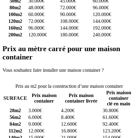
50m2
30.000€
45.000€
60.000€
80m2
48.000€
72.000€
96.000€
100m2
60.000€
90.000€
120.000€
120m2
72.000€
108.000€
144.000€
160m2
96.000€
144.000€
192.000€
200m2
120.000€
180.000€
240.000€
Prix au mètre carré pour une maison
container
Vous souhaitez faire installer une maison container ?
Comparez 4
constructeurs ici
Prix au m2 pour la construction d’une maison container
Prix maison
Prix maison
Prix maison
SURFACE
container
container
container livrée
clé en main
28m2
3.000€
4.200€
30.800€
56m2
6.000€
8.400€
61.600€
84m2
9.000€
12.600€
92.400€
112m2
12.000€
16.800€
123.200€
140m2
15.000€
21.000€
154.000€