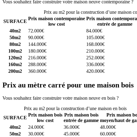
Vous souhaitez faire construire votre maison neuve contemporaine ?
C
Prix au m2 pour la construction d’une maison c
Prix maison contemporaine
Prix maison contempora
SURFACE
low cost
entrée de gamme
40m2
72.000€
84.000€
50m2
90.000€
105.000€
80m2
144.000€
168.000€
100m2
180.000€
210.000€
120m2
216.000€
252.000€
160m2
288.000€
336.000€
200m2
360.000€
420.000€
Prix au mètre carré pour une maison bois
Vous souhaitez faire construire votre maison neuve en bois ?
Comparez
Prix au m2 pour la construction d’une maison en bois
Prix maison bois
Prix maison bois
Prix maison bo
SURFACE
low cost
entrée de gamme
moyen/haut de g
40m2
24.000€
36.000€
48.000€
50m2
30.000€
45.000€
60.000€