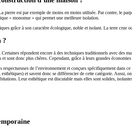
 pierre est par exemple de moins en moins utilisée. Par contre, le parpaing
brique « monomur » qui permet une meilleure isolation.
ues grâce à son caractère écologique, noble et isolant. La terre crue ou
n ?
. Certaines répondent encore à des techniques traditionnels avec des m
et sont donc plus chères. Cependant, grâce à leurs grandes économies d’
us respectueuses de l’environnement et conçues spécifiquement dans ce b
, esthétiques) et savent donc se différencier de cette catégorie. Aussi, 
itations. Leur esthétique est discutable mais elles sont solides, isolantes
temporaine