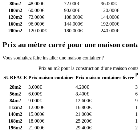
80m2
48.000€
72.000€
96.000€
100m2
60.000€
90.000€
120.000€
120m2
72.000€
108.000€
144.000€
160m2
96.000€
144.000€
192.000€
200m2
120.000€
180.000€
240.000€
Prix au mètre carré pour une maison cont
Vous souhaitez faire installer une maison container ?
Comparez 4 const
Prix au m2 pour la construction d’une maison cont
P
SURFACE
Prix maison container
Prix maison container livrée
28m2
3.000€
4.200€
3
56m2
6.000€
8.400€
6
84m2
9.000€
12.600€
9
112m2
12.000€
16.800€
1
140m2
15.000€
21.000€
1
168m2
18.000€
25.200€
1
196m2
21.000€
29.400€
2