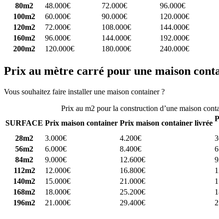
80m2
48.000€
72.000€
96.000€
100m2
60.000€
90.000€
120.000€
120m2
72.000€
108.000€
144.000€
160m2
96.000€
144.000€
192.000€
200m2
120.000€
180.000€
240.000€
Prix au mètre carré pour une maison cont
Vous souhaitez faire installer une maison container ?
Comparez 4 const
Prix au m2 pour la construction d’une maison cont
P
SURFACE
Prix maison container
Prix maison container livrée
28m2
3.000€
4.200€
3
56m2
6.000€
8.400€
6
84m2
9.000€
12.600€
9
112m2
12.000€
16.800€
1
140m2
15.000€
21.000€
1
168m2
18.000€
25.200€
1
196m2
21.000€
29.400€
2