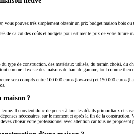
e maison neuve
r, vous pouvez trés simplement obtenir un prix budget maison bois ou tra
ités de calcul des coûts et budgets pour estimer le prix de votre future 
u type de construction, des matériaux utilisés, du terrain choisi, du c
 » tout comme il existe des maisons de haut de gamme, tout comme il en 
 neuve sera compris entre 100 000 euros (low-cost) et 150 000 euros (
os.
a maison ?
 terme. Il convient donc de penser à tous les détails primordiaux et susc
penses nécessaires, sur le moment et après la fin de la construction. Vo
s devez choisir votre professionnel avec attention car tous ne proposen
 construction d’une maison ?