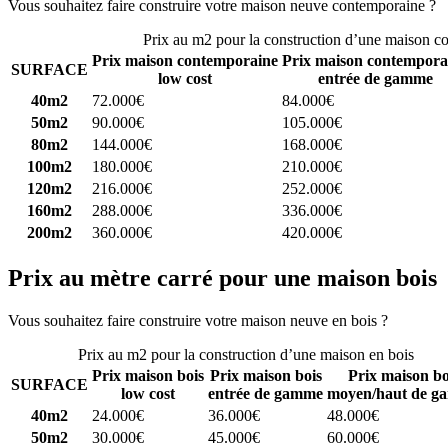
Vous souhaitez faire construire votre maison neuve contemporaine ?
C
Prix au m2 pour la construction d’une maison c
Prix maison contemporaine
Prix maison contempora
SURFACE
low cost
entrée de gamme
40m2
72.000€
84.000€
50m2
90.000€
105.000€
80m2
144.000€
168.000€
100m2
180.000€
210.000€
120m2
216.000€
252.000€
160m2
288.000€
336.000€
200m2
360.000€
420.000€
Prix au mètre carré pour une maison bois
Vous souhaitez faire construire votre maison neuve en bois ?
Comparez
Prix au m2 pour la construction d’une maison en bois
Prix maison bois
Prix maison bois
Prix maison bo
SURFACE
low cost
entrée de gamme
moyen/haut de g
40m2
24.000€
36.000€
48.000€
50m2
30.000€
45.000€
60.000€