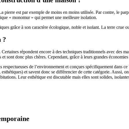
 pierre est par exemple de moins en moins utilisée. Par contre, le parpaing
brique « monomur » qui permet une meilleure isolation.
ues grâce à son caractère écologique, noble et isolant. La terre crue ou
n ?
. Certaines répondent encore à des techniques traditionnels avec des m
et sont donc plus chères. Cependant, grâce à leurs grandes économies d’
us respectueuses de l’environnement et conçues spécifiquement dans ce b
, esthétiques) et savent donc se différencier de cette catégorie. Aussi, 
itations. Leur esthétique est discutable mais elles sont solides, isolantes
temporaine