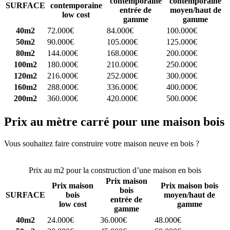
contemporaine
contemporaine
SURFACE
contemporaine
entrée de
moyen/haut de
low cost
gamme
gamme
40m2
72.000€
84.000€
100.000€
50m2
90.000€
105.000€
125.000€
80m2
144.000€
168.000€
200.000€
100m2
180.000€
210.000€
250.000€
120m2
216.000€
252.000€
300.000€
160m2
288.000€
336.000€
400.000€
200m2
360.000€
420.000€
500.000€
Prix au mètre carré pour une maison bois
Vous souhaitez faire construire votre maison neuve en bois ?
Comparez 4 constructeurs ici
Prix au m2 pour la construction d’une maison en bois
Prix maison
Prix maison
Prix maison bois
bois
SURFACE
bois
moyen/haut de
entrée de
low cost
gamme
gamme
40m2
24.000€
36.000€
48.000€