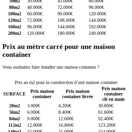
50m2
30.000€
45.000€
60.000€
80m2
48.000€
72.000€
96.000€
100m2
60.000€
90.000€
120.000€
120m2
72.000€
108.000€
144.000€
160m2
96.000€
144.000€
192.000€
200m2
120.000€
180.000€
240.000€
Prix au mètre carré pour une maison
container
Vous souhaitez faire installer une maison container ?
Comparez 4
constructeurs ici
Prix au m2 pour la construction d’une maison container
Prix maison
Prix maison
Prix maison
SURFACE
container
container
container livrée
clé en main
28m2
3.000€
4.200€
30.800€
56m2
6.000€
8.400€
61.600€
84m2
9.000€
12.600€
92.400€
112m2
12.000€
16.800€
123.200€
140m2
15.000€
21.000€
154.000€