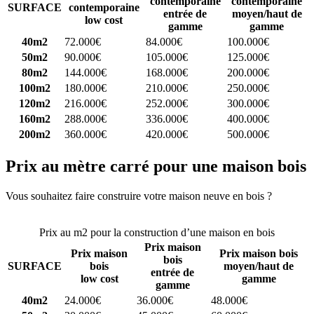
contemporaine
contemporaine
SURFACE
contemporaine
entrée de
moyen/haut de
low cost
gamme
gamme
40m2
72.000€
84.000€
100.000€
50m2
90.000€
105.000€
125.000€
80m2
144.000€
168.000€
200.000€
100m2
180.000€
210.000€
250.000€
120m2
216.000€
252.000€
300.000€
160m2
288.000€
336.000€
400.000€
200m2
360.000€
420.000€
500.000€
Prix au mètre carré pour une maison bois
Vous souhaitez faire construire votre maison neuve en bois ?
Comparez 4 constructeurs ici
Prix au m2 pour la construction d’une maison en bois
Prix maison
Prix maison
Prix maison bois
bois
SURFACE
bois
moyen/haut de
entrée de
low cost
gamme
gamme
40m2
24.000€
36.000€
48.000€