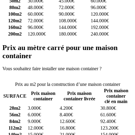
50m2
30.000€
45.000€
60.000€
80m2
48.000€
72.000€
96.000€
100m2
60.000€
90.000€
120.000€
120m2
72.000€
108.000€
144.000€
160m2
96.000€
144.000€
192.000€
200m2
120.000€
180.000€
240.000€
Prix au mètre carré pour une maison
container
Vous souhaitez faire installer une maison container ?
Comparez 4
constructeurs ici
Prix au m2 pour la construction d’une maison container
Prix maison
Prix maison
Prix maison
SURFACE
container
container
container livrée
clé en main
28m2
3.000€
4.200€
30.800€
56m2
6.000€
8.400€
61.600€
84m2
9.000€
12.600€
92.400€
112m2
12.000€
16.800€
123.200€
140m2
15.000€
21.000€
154.000€