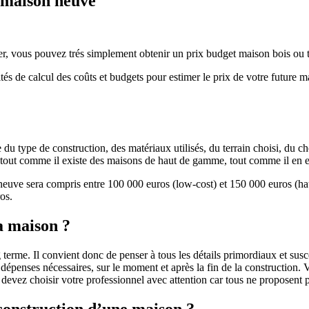
e maison neuve
r, vous pouvez trés simplement obtenir un prix budget maison bois ou tra
ités de calcul des coûts et budgets pour estimer le prix de votre future 
u type de construction, des matériaux utilisés, du terrain choisi, du c
 » tout comme il existe des maisons de haut de gamme, tout comme il en 
 neuve sera compris entre 100 000 euros (low-cost) et 150 000 euros (
os.
a maison ?
 terme. Il convient donc de penser à tous les détails primordiaux et susc
penses nécessaires, sur le moment et après la fin de la construction. Vo
s devez choisir votre professionnel avec attention car tous ne proposen
 construction d’une maison ?