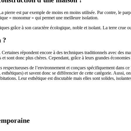
 pierre est par exemple de moins en moins utilisée. Par contre, le parpaing
brique « monomur » qui permet une meilleure isolation.
ues grâce à son caractère écologique, noble et isolant. La terre crue ou
n ?
. Certaines répondent encore à des techniques traditionnels avec des m
et sont donc plus chères. Cependant, grâce à leurs grandes économies d’
us respectueuses de l’environnement et conçues spécifiquement dans ce b
, esthétiques) et savent donc se différencier de cette catégorie. Aussi, 
itations. Leur esthétique est discutable mais elles sont solides, isolantes
temporaine