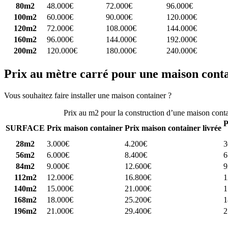
80m2
48.000€
72.000€
96.000€
100m2
60.000€
90.000€
120.000€
120m2
72.000€
108.000€
144.000€
160m2
96.000€
144.000€
192.000€
200m2
120.000€
180.000€
240.000€
Prix au mètre carré pour une maison cont
Vous souhaitez faire installer une maison container ?
Comparez 4 const
Prix au m2 pour la construction d’une maison cont
P
SURFACE
Prix maison container
Prix maison container livrée
28m2
3.000€
4.200€
3
56m2
6.000€
8.400€
6
84m2
9.000€
12.600€
9
112m2
12.000€
16.800€
1
140m2
15.000€
21.000€
1
168m2
18.000€
25.200€
1
196m2
21.000€
29.400€
2