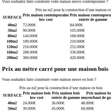
Vous souhaitez faire construire votre maison neuve contemporaine ?
C
Prix au m2 pour la construction d’une maison c
Prix maison contemporaine
Prix maison contempora
SURFACE
low cost
entrée de gamme
40m2
72.000€
84.000€
50m2
90.000€
105.000€
80m2
144.000€
168.000€
100m2
180.000€
210.000€
120m2
216.000€
252.000€
160m2
288.000€
336.000€
200m2
360.000€
420.000€
Prix au mètre carré pour une maison bois
Vous souhaitez faire construire votre maison neuve en bois ?
Comparez
Prix au m2 pour la construction d’une maison en bois
Prix maison bois
Prix maison bois
Prix maison bo
SURFACE
low cost
entrée de gamme
moyen/haut de g
40m2
24.000€
36.000€
48.000€
50m2
30.000€
45.000€
60.000€