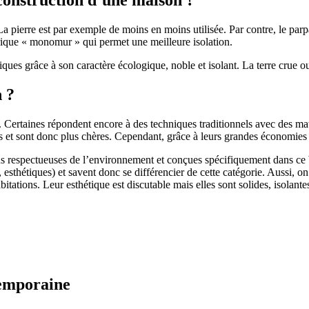
 pierre est par exemple de moins en moins utilisée. Par contre, le parpaing
brique « monomur » qui permet une meilleure isolation.
ues grâce à son caractère écologique, noble et isolant. La terre crue ou
n ?
. Certaines répondent encore à des techniques traditionnels avec des m
et sont donc plus chères. Cependant, grâce à leurs grandes économies d’
us respectueuses de l’environnement et conçues spécifiquement dans ce b
, esthétiques) et savent donc se différencier de cette catégorie. Aussi, 
itations. Leur esthétique est discutable mais elles sont solides, isolantes
temporaine