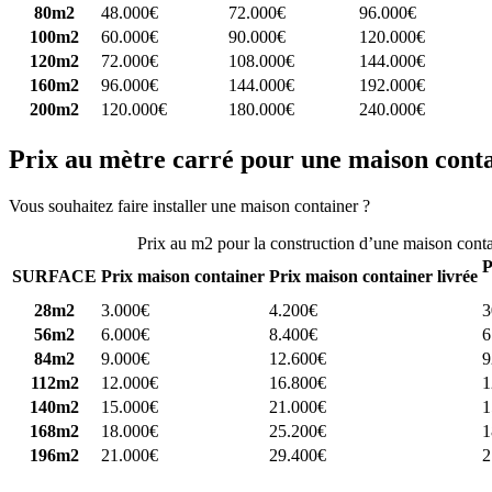
80m2
48.000€
72.000€
96.000€
100m2
60.000€
90.000€
120.000€
120m2
72.000€
108.000€
144.000€
160m2
96.000€
144.000€
192.000€
200m2
120.000€
180.000€
240.000€
Prix au mètre carré pour une maison cont
Vous souhaitez faire installer une maison container ?
Comparez 4 const
Prix au m2 pour la construction d’une maison cont
P
SURFACE
Prix maison container
Prix maison container livrée
28m2
3.000€
4.200€
3
56m2
6.000€
8.400€
6
84m2
9.000€
12.600€
9
112m2
12.000€
16.800€
1
140m2
15.000€
21.000€
1
168m2
18.000€
25.200€
1
196m2
21.000€
29.400€
2