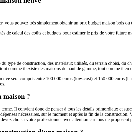
e maison neuve
r, vous pouvez trés simplement obtenir un prix budget maison bois ou tra
ités de calcul des coûts et budgets pour estimer le prix de votre future 
u type de construction, des matériaux utilisés, du terrain choisi, du c
 » tout comme il existe des maisons de haut de gamme, tout comme il en 
 neuve sera compris entre 100 000 euros (low-cost) et 150 000 euros (
os.
a maison ?
 terme. Il convient donc de penser à tous les détails primordiaux et susc
penses nécessaires, sur le moment et après la fin de la construction. Vo
s devez choisir votre professionnel avec attention car tous ne proposen
 construction d’une maison ?