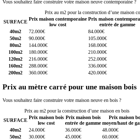
Vous souhaitez faire construire votre maison neuve contemporaine ?
C
Prix au m2 pour la construction d’une maison c
Prix maison contemporaine
Prix maison contempora
SURFACE
low cost
entrée de gamme
40m2
72.000€
84.000€
50m2
90.000€
105.000€
80m2
144.000€
168.000€
100m2
180.000€
210.000€
120m2
216.000€
252.000€
160m2
288.000€
336.000€
200m2
360.000€
420.000€
Prix au mètre carré pour une maison bois
Vous souhaitez faire construire votre maison neuve en bois ?
Comparez
Prix au m2 pour la construction d’une maison en bois
Prix maison bois
Prix maison bois
Prix maison bo
SURFACE
low cost
entrée de gamme
moyen/haut de g
40m2
24.000€
36.000€
48.000€
50m2
30.000€
45.000€
60.000€