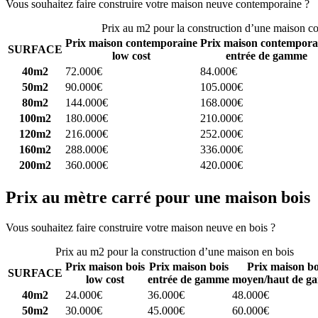
Vous souhaitez faire construire votre maison neuve contemporaine ?
C
Prix au m2 pour la construction d’une maison c
Prix maison contemporaine
Prix maison contempora
SURFACE
low cost
entrée de gamme
40m2
72.000€
84.000€
50m2
90.000€
105.000€
80m2
144.000€
168.000€
100m2
180.000€
210.000€
120m2
216.000€
252.000€
160m2
288.000€
336.000€
200m2
360.000€
420.000€
Prix au mètre carré pour une maison bois
Vous souhaitez faire construire votre maison neuve en bois ?
Comparez
Prix au m2 pour la construction d’une maison en bois
Prix maison bois
Prix maison bois
Prix maison bo
SURFACE
low cost
entrée de gamme
moyen/haut de g
40m2
24.000€
36.000€
48.000€
50m2
30.000€
45.000€
60.000€