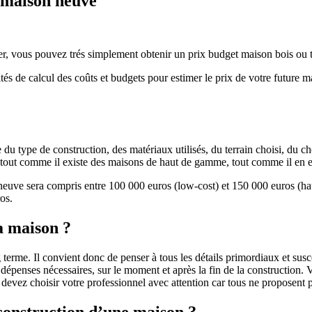
e maison neuve
r, vous pouvez trés simplement obtenir un prix budget maison bois ou tra
ités de calcul des coûts et budgets pour estimer le prix de votre future 
u type de construction, des matériaux utilisés, du terrain choisi, du c
 » tout comme il existe des maisons de haut de gamme, tout comme il en 
 neuve sera compris entre 100 000 euros (low-cost) et 150 000 euros (
os.
a maison ?
 terme. Il convient donc de penser à tous les détails primordiaux et susc
penses nécessaires, sur le moment et après la fin de la construction. Vo
s devez choisir votre professionnel avec attention car tous ne proposen
 construction d’une maison ?