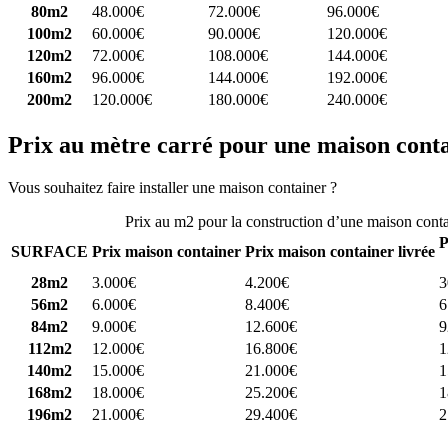
80m2
48.000€
72.000€
96.000€
100m2
60.000€
90.000€
120.000€
120m2
72.000€
108.000€
144.000€
160m2
96.000€
144.000€
192.000€
200m2
120.000€
180.000€
240.000€
Prix au mètre carré pour une maison cont
Vous souhaitez faire installer une maison container ?
Comparez 4 const
Prix au m2 pour la construction d’une maison cont
P
SURFACE
Prix maison container
Prix maison container livrée
28m2
3.000€
4.200€
3
56m2
6.000€
8.400€
6
84m2
9.000€
12.600€
9
112m2
12.000€
16.800€
1
140m2
15.000€
21.000€
1
168m2
18.000€
25.200€
1
196m2
21.000€
29.400€
2