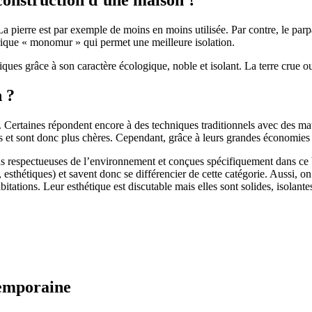
 pierre est par exemple de moins en moins utilisée. Par contre, le parpaing
brique « monomur » qui permet une meilleure isolation.
ues grâce à son caractère écologique, noble et isolant. La terre crue ou
n ?
. Certaines répondent encore à des techniques traditionnels avec des m
et sont donc plus chères. Cependant, grâce à leurs grandes économies d’
us respectueuses de l’environnement et conçues spécifiquement dans ce b
, esthétiques) et savent donc se différencier de cette catégorie. Aussi, 
itations. Leur esthétique est discutable mais elles sont solides, isolantes
temporaine